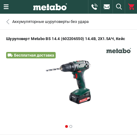
0 
Аккумуляторные шуруповерты без удара
₽
САНКТ-ПЕТЕРБУРГ
Шуруповерт Metabo BS 14.4 (602206550) 14.4В, 2X1.5АЧ, Кейс
+7 (812) 407-39-48
- ЗАКАЗ ИЗДЕЛИЙ
Бесплатная доставка
+7 (911) 360-06-14 | +7 (8112) 59-10-67
- ЗАКАЗ ЗАПЧАСТЕЙ
ЗАКАЗАТЬ ЗАПЧАСТЬ
ВХОД ИЛИ РЕГИСТРАЦИЯ
КАТАЛОГ
АКЦИИ