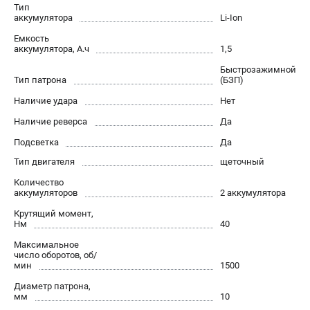
О компании
Тип
аккумулятора
Li-Ion
О бренде
Емкость
Политика обработки персональных данных
аккумулятора, А.ч
1,5
Новости
Быстрозажимной
Программа бонусов
Тип патрона
(БЗП)
Как нас найти
Наличие удара
Нет
Пользовательское соглашение
Наличие реверса
Да
Подсветка
Да
СЕТЕВОЙ ЭЛЕКТРОИНСТРУМЕНТ
Тип двигателя
щеточный
Угловые шлифмашины (УШМ)
Количество
Перфораторы
аккумуляторов
2 аккумулятора
Дрели
Крутящий момент,
Лобзики
Нм
40
Пылесосы
Максимальное
число оборотов, об/
мин
1500
АККУМУЛЯТОРНЫЙ ИНСТРУМЕНТ
Диаметр патрона,
Аккумуляторные шуруповерты
мм
10