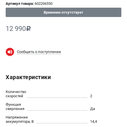
Артикул товара:
602206550
СРАВНЕНИЕ
(
0
)
Временно отсутствует
ИЗБРАННОЕ
(
0
)
12 990
c
МАГАЗИНЫ
Сообщить о поступлении
СЕРВИС
ПОДДЕРЖКА
Характеристики
Сервисный центр
ИНФОРМАЦИЯ
Количество
скоростей
2
Юридическим лицам
Функция
Контакты
сверления
Да
Правила обмена и возврата
Напряжение
аккумулятора, В
Способы оплаты
14,4