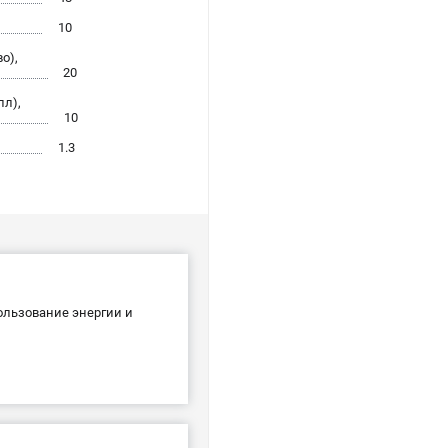
10
о),
20
лл),
10
1.3
льзование энергии и