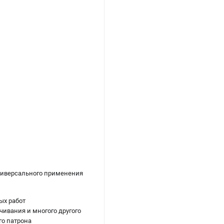
универсального применения
ых работ
ивания и многого другого
го патрона