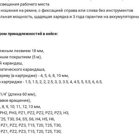
освещения рабочего места
ношения на ремне, с фиксацией справа или слева без инструментов
альная мощность, щадящая зарядка и 3 года гарантии на аккумуляторны
ром принадлежностей в кейсе:
ижным лезвием 18 мм,
ным покрытием (5 м),
й карандаш,
атического карандаша,
ву (в картридже) - 4, 5, 6, 8, 10 мм,
ридже - 1.5, 1.5, 2, 2, 2.5, 3, 3, 3.5, 4, 4.5, 5, 5.5, 6, 6.5,
1/4" (длина 60 мм),
равое вращение),
 8, 9, 10, 11, 12, 13 мм,
 PH2, PH3, PZ1, PZ2, PZ2, PZ2, PZ3, H3,
25, Т30, S4, S5, S6, H4, H5, H6,
, PZ1, PZ2, PZ3, Т15, Т20, Т25, Т30,
, PZ1, PZ2, PZ3, Т15, Т20, Т25, Т30;