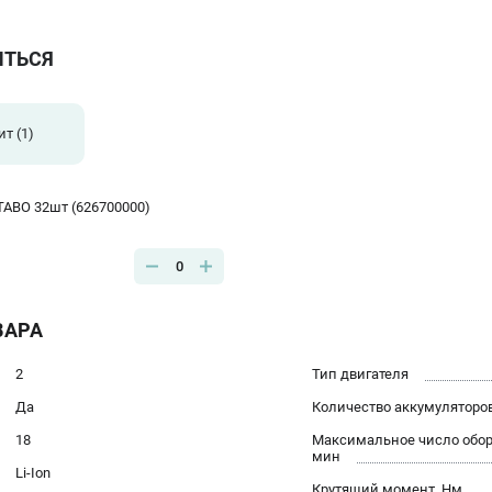
ИТЬСЯ
ит
(1)
TABO 32шт (626700000)
0
ВАРА
2
Тип двигателя
Да
Количество аккумуляторо
18
Максимальное число оборо
мин
Li-Ion
Крутящий момент, Нм