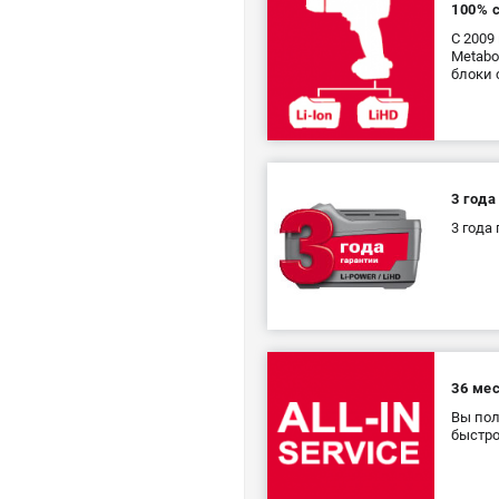
100% 
С 2009
Metabo
блоки 
3 года
3 года
36 ме
Вы пол
быстр