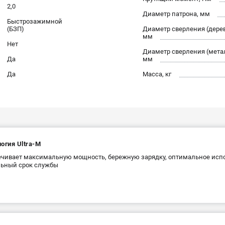
2,0
Диаметр патрона, мм
Быстрозажимной
(БЗП)
Диаметр сверления (дерев
мм
Нет
Диаметр сверления (мета
Да
мм
Да
Масса, кг
огия Ultra-M
чивает максимальную мощность, бережную зарядку, оптимальное испо
льный срок службы