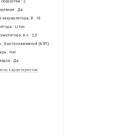
скоростей : 2
ерления : Да
 аккумулятора, В : 18
ятора : Li-Ion
умулятора, А.ч : 2,0
а : Быстрозажимной (БЗП)
ара : Нет
верса : Да
исок характеристик