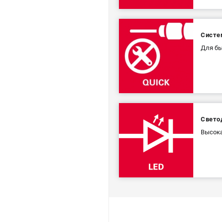
Систе
Для бы
Свето
Высока