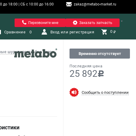
 до 18:00 | СБ с 10:00 до 16:00
zakaz@metabo-market.ru
Санкт-Петербург
Перезвоните мне
Заказать запчасть
0 
Сравнение
0
Вход или регистрация
₽
ые шуруповерты без удара
Временно отсутствует
Последняя цена
25 892
c
Сообщить о поступлении
ристики