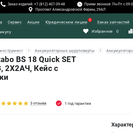
Заказ изделий: +7 (812) 407-39-48
Прием звонков: Пн-Пт с 09:00
Проспект Александровской Фермы, 29АЛ
а
Сервис
Акции
Юридическим лицам
Заказ запчастей
Избранное
0
инструмент
Аккумуляторные шуруповерты
Аккумуляторн
abo BS 18 Quick SET
, 2X2АЧ, Кейс с
ки
3 отзыва
1 год гарантии
Характе