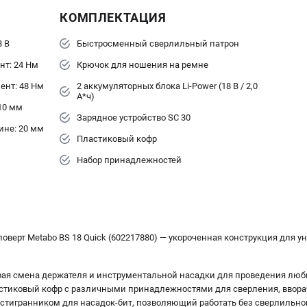
КОМПЛЕКТАЦИЯ
8 В
Быстросменный сверлильный патрон
нт: 24 Нм
Крючок для ношения на ремне
ент: 48 Нм
2 аккумуляторных блока Li-Power (18 В / 2,0
А*ч)
10 мм
Зарядное устройство SC 30
ине: 20 мм
Пластиковый кофр
Набор принадлежностей
оверт Metabo BS 18 Quick (602217880) — укороченная конструкция для 
трая смена держателя и инструментальной насадки для проведения люб
стиковый кофр с различными принадлежностями для сверления, вворач
тигранником для насадок-бит, позволяющий работать без сверлильно