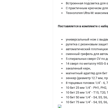
Встроенная подсветка для 
С практичным крючком для 
Технология Ultra-M: максим
Поставялется в комплекте с набо
универсальный нож с выдв
рулетка с резиновым защит
автоматический плотницки
сменный грифель для автом
5 спиральных сверл CV по дере
14 сверл по металлу HSS-G в карт
закаленый керн,
магнитный адаптер для бит 
зенкер (диаметр 12.7 мм, п
8 торцевых головок 1/4" - 6, 7,
10 бит 25 мм 1/4" - PH1, PH2,
10 бит 25 мм 1/4" - Т15, Т20, Т
10 бит 50 мм 1/4" - S4, S5, S6
10 бит 75 мм 1/4" - S4, S5, S6