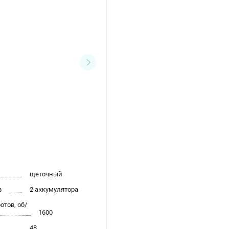
щеточный
в
2 аккумулятора
тов, об/
1600
48