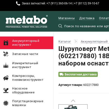
Заказ запчастей: +7 (911) 360-06-14 | +7 (8112) 59-10-67
Магазины
Доставка
Оплат
Аккумуляторный
Каталог
Аккумуляторный 
инструмент
Шуруповерт Met
Запасные части
(602217880) 18В
набором оснаст
Измерительный
инструмент
Бесплатная доставка
Компрессоры,
пневмоинструмент
Артикул товара:
602217880
Насосное
оборудование
Полустационарные
машины