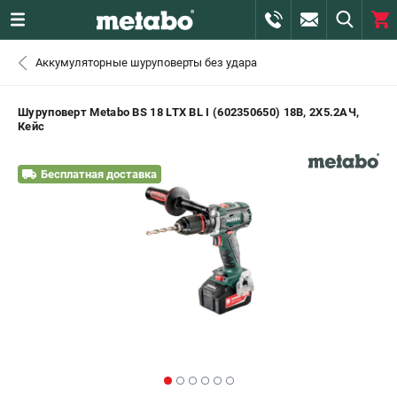
0 
Аккумуляторные шуруповерты без удара
₽
САНКТ-ПЕТЕРБУРГ
Шуруповерт Metabo BS 18 LTX BL I (602350650) 18В, 2X5.2АЧ,
Кейс
+7 (812) 407-39-48
- ЗАКАЗ ИЗДЕЛИЙ
Бесплатная доставка
+7 (911) 360-06-14 | +7 (8112) 59-10-67
- ЗАКАЗ ЗАПЧАСТЕЙ
ЗАКАЗАТЬ ЗАПЧАСТЬ
ВХОД ИЛИ РЕГИСТРАЦИЯ
КАТАЛОГ
АКЦИИ