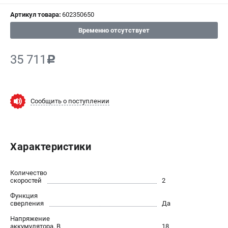
Артикул товара:
602350650
СРАВНЕНИЕ
(
0
)
Временно отсутствует
ИЗБРАННОЕ
(
0
)
35 711
c
МАГАЗИНЫ
СЕРВИС
Сообщить о поступлении
ПОДДЕРЖКА
Сервисный центр
Характеристики
ИНФОРМАЦИЯ
Количество
Юридическим лицам
скоростей
2
Контакты
Функция
сверления
Да
Правила обмена и возврата
Способы оплаты
Напряжение
аккумулятора, В
18