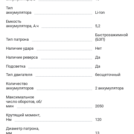
О компании
Тип
О бренде
аккумулятора
Li-Ion
Политика обработки персональных данных
Емкость
Новости
аккумулятора, А.ч
5,2
Программа бонусов
Быстрозажимной
Как нас найти
Тип патрона
(БЗП)
Пользовательское соглашение
Наличие удара
Нет
Наличие реверса
Да
СЕТЕВОЙ ЭЛЕКТРОИНСТРУМЕНТ
Подсветка
Да
Угловые шлифмашины (УШМ)
Тип двигателя
бесщеточный
Перфораторы
Количество
Дрели
аккумуляторов
2 аккумулятора
Лобзики
Максимальное
число оборотов, об/
Пылесосы
мин
2050
Крутящий момент,
АККУМУЛЯТОРНЫЙ ИНСТРУМЕНТ
Нм
120
Аккумуляторные шуруповерты
Диаметр патрона,
мм
13