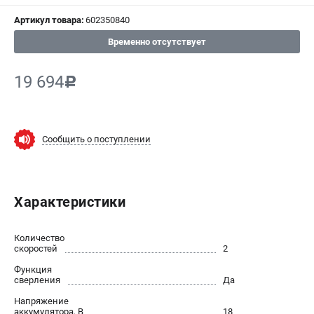
Артикул товара:
602350840
СРАВНЕНИЕ
(
0
)
Временно отсутствует
ИЗБРАННОЕ
(
0
)
19 694
c
МАГАЗИНЫ
СЕРВИС
Сообщить о поступлении
ПОДДЕРЖКА
Сервисный центр
Характеристики
ИНФОРМАЦИЯ
Количество
Юридическим лицам
скоростей
2
Контакты
Функция
сверления
Да
Правила обмена и возврата
Способы оплаты
Напряжение
аккумулятора, В
18