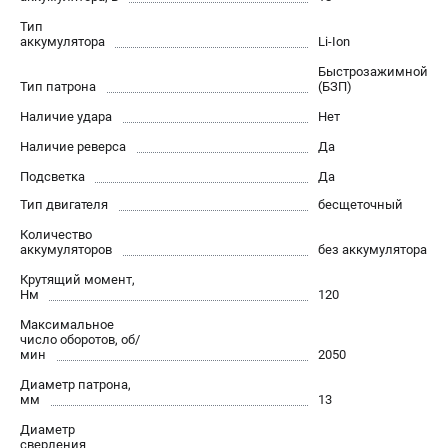
О компании
Тип
О бренде
аккумулятора
Li-Ion
Политика обработки персональных данных
Быстрозажимной
Новости
Тип патрона
(БЗП)
Программа бонусов
Наличие удара
Нет
Как нас найти
Наличие реверса
Да
Пользовательское соглашение
Подсветка
Да
Тип двигателя
бесщеточный
СЕТЕВОЙ ЭЛЕКТРОИНСТРУМЕНТ
Количество
Угловые шлифмашины (УШМ)
аккумуляторов
без аккумулятора
Перфораторы
Крутящий момент,
Дрели
Нм
120
Лобзики
Максимальное
число оборотов, об/
Пылесосы
мин
2050
Диаметр патрона,
АККУМУЛЯТОРНЫЙ ИНСТРУМЕНТ
мм
13
Аккумуляторные шуруповерты
Диаметр
сверления