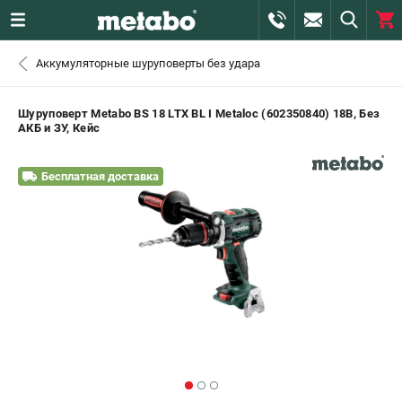
0 
Аккумуляторные шуруповерты без удара
₽
САНКТ-ПЕТЕРБУРГ
Шуруповерт Metabo BS 18 LTX BL I Metaloc (602350840) 18В, Без
АКБ и ЗУ, Кейс
+7 (812) 407-39-48
- ЗАКАЗ ИЗДЕЛИЙ
Бесплатная доставка
+7 (911) 360-06-14 | +7 (8112) 59-10-67
- ЗАКАЗ ЗАПЧАСТЕЙ
ЗАКАЗАТЬ ЗАПЧАСТЬ
ВХОД ИЛИ РЕГИСТРАЦИЯ
КАТАЛОГ
АКЦИИ