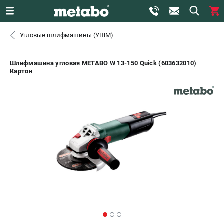
0 
Угловые шлифмашины (УШМ)
₽
ПОМОНА
Шлифмашина угловая METABO W 13-150 Quick (603632010)
Картон
+7 (800) 550-70-46
- ЗАКАЗ ИЗДЕЛИЙ
+7 (911) 360-06-14 | +7 (8112) 59-10-67
- ЗАКАЗ ЗАПЧАСТЕЙ
ЗАКАЗАТЬ ЗАПЧАСТЬ
ВХОД ИЛИ РЕГИСТРАЦИЯ
КАТАЛОГ
АКЦИИ