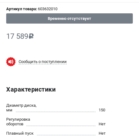
Артикул товара:
603632010
СРАВНЕНИЕ
(
0
)
Временно отсутствует
ИЗБРАННОЕ
(
0
)
17 589
c
МАГАЗИНЫ
СЕРВИС
Сообщить о поступлении
ПОДДЕРЖКА
Сервисный центр
Характеристики
ИНФОРМАЦИЯ
Диаметр диска,
Юридическим лицам
мм
150
Контакты
Регулировка
оборотов
Нет
Правила обмена и возврата
Способы оплаты
Плавный пуск
Нет