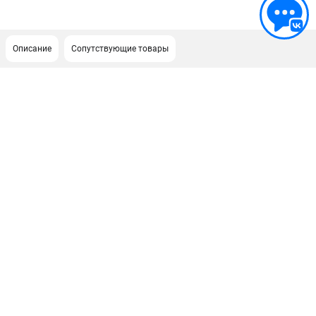
Описание
Сопутствующие товары
ПОДДЕРЖКА
Сервисный центр
ИНФОРМАЦИЯ
Юридическим лицам
Контакты
Правила обмена и возврата
Способы оплаты
О компании
О бренде