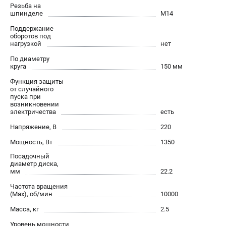
О компании
Резьба на
шпинделе
М14
О бренде
Политика обработки персональных данных
Поддержание
оборотов под
Новости
нагрузкой
нет
Программа бонусов
По диаметру
Пользовательское соглашение
круга
150 мм
Функция защиты
от случайного
СЕТЕВОЙ ЭЛЕКТРОИНСТРУМЕНТ
пуска при
возникновении
Угловые шлифмашины (УШМ)
электричества
есть
Перфораторы
Напряжение, В
220
Дрели
Мощность, Вт
1350
Лобзики
Посадочный
Пылесосы
диаметр диска,
мм
22.2
АККУМУЛЯТОРНЫЙ ИНСТРУМЕНТ
Частота вращения
(Max), об/мин
10000
Аккумуляторные шуруповерты
Масса, кг
2.5
Аккумуляторные перфораторы
Уровень мощности