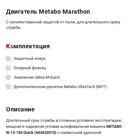
ЗАКАЗ ЗАПЧАСТЕЙ
+7 (911) 360-06-14 | +7 (8112) 59-10-67
Двигатель Metabo Marathon
zakaz@metabo-market.ru
С запатентованной защитой от пыли, для длительного срока
службы
Комплектация
Защитный кожух
Опорный фланец
Зажимная гайка M-Quick
Дополнительная рукоятка Metabo VibraTech (MVT)
Описание
Длительный срок службы в сложных условиях эксплуатации:
мощная и надежная угловая шлифовальная машина
METABO
W 13-150 Quick (603632010)
с наивысшей удельной