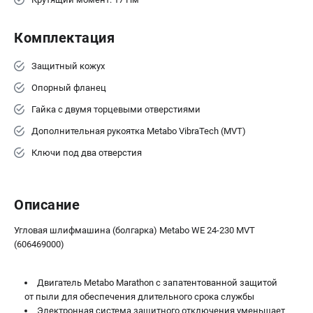
ЗАКАЗ ЗАПЧАСТЕЙ
+7 (911) 360-06-14 | +7 (8112) 59-10-67
Комплектация
zakaz@metabo-market.ru
Защитный кожух
Опорный фланец
Гайка с двумя торцевыми отверстиями
Дополнительная рукоятка Metabo VibraTech (MVT)
Ключи под два отверстия
Описание
Угловая шлифмашина (болгарка) Metabo WE 24-230 MVT
(606469000)
Двигатель Metabo Marathon с запатентованной защитой
от пыли для обеспечения длительного срока службы
Электронная система защитного отключения уменьшает