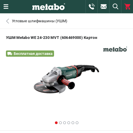
0 
Угловые шлифмашины (УШМ)
₽
САНКТ-ПЕТЕРБУРГ
УШМ Metabo WE 24-230 MVT (606469000) Картон
+7 (812) 407-39-48
- ЗАКАЗ ИЗДЕЛИЙ
Бесплатная доставка
+7 (911) 360-06-14 | +7 (8112) 59-10-67
- ЗАКАЗ ЗАПЧАСТЕЙ
ЗАКАЗАТЬ ЗАПЧАСТЬ
ВХОД ИЛИ РЕГИСТРАЦИЯ
КАТАЛОГ
АКЦИИ