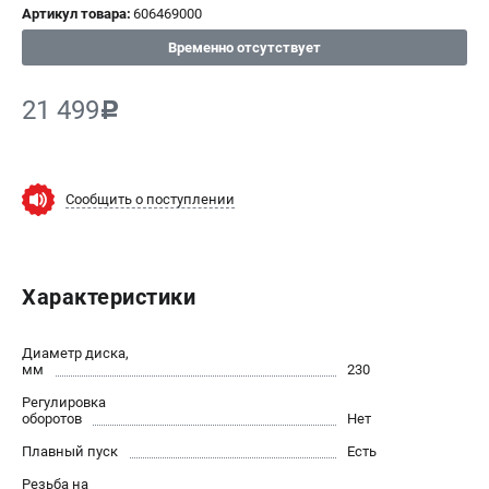
Артикул товара:
606469000
СРАВНЕНИЕ
(
0
)
Временно отсутствует
ИЗБРАННОЕ
(
0
)
21 499
c
МАГАЗИНЫ
Сообщить о поступлении
СЕРВИС
ПОДДЕРЖКА
Характеристики
Сервисный центр
ИНФОРМАЦИЯ
Диаметр диска,
мм
230
Юридическим лицам
Регулировка
Контакты
оборотов
Нет
Правила обмена и возврата
Плавный пуск
Есть
Способы оплаты
Резьба на