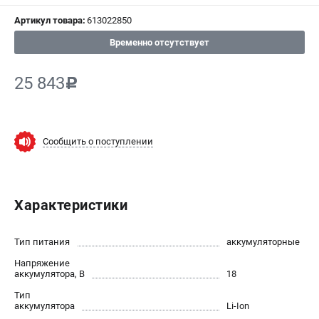
Артикул товара:
613022850
СРАВНЕНИЕ
(
0
)
Временно отсутствует
ИЗБРАННОЕ
(
0
)
25 843
c
МАГАЗИНЫ
СЕРВИС
Сообщить о поступлении
ПОДДЕРЖКА
Сервисный центр
Характеристики
ИНФОРМАЦИЯ
Тип питания
аккумуляторные
Юридическим лицам
Напряжение
Контакты
аккумулятора, В
18
Правила обмена и возврата
Тип
Способы оплаты
аккумулятора
Li-Ion