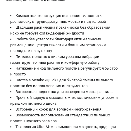
ЗАКАЗ ЗАПЧАСТЕЙ
+7 (911) 360-06-14 | +7 (8112) 59-10-67
Компактная конструкция позволяет выполнять
zakaz@metabo-market.ru
распиловку в труднодоступных местах и над головой
Щадящая распиловка практически без образования
искр не требует охлаждающей жидкости
Работа без усталости благодаря оптимальному
размещению центра тяжести и большим резиновым
накладкам на рукоятку
Пильное полотно с низким уровнем вибрации
гарантирует точный распил и комфортную работу
Натяжение и ход пильного полотна регулируется быстро
и просто
Система Metabo «Quick» для быстрой смены пильного
полотна без использования инструментов
Встроенная подсветка для освещения места распила
Прочный корпус с массивным металлическим упором и
крышкой пильного диска
Встроенный крюк для эргономичного хранения
Возможность использования стандартных пильных
полотен нужного размера
Технология Ultra-M: максимальная мощность, щадящая