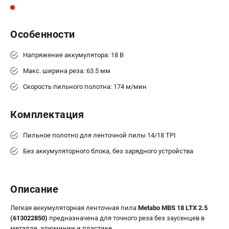
Аккумуляторные перфораторы
Аккумуляторные УШМ
Наборы инструмента
Особенности
Аккумуляторные лобзики
Напряжение аккумулятора: 18 В
РАСХОДНЫЕ МАТЕРИАЛЫ И АКСЕССУАРЫ
Макс. ширина реза: 63.5 мм
Аккумуляторы и зарядные устройства
Скорость пильного полотна: 174 м/мин
Запчасти для изделий
Кейсы и сумки
Комплектация
Пильное полотно для ленточной пилы 14/18 TPI
ТЕЛЕФОН (САНКТ-ПЕТЕРБУРГ)
Без аккумуляторного блока, без зарядного устройства
+7 (812) 407-39-48
Информация размещённая на сайте не является публичной
офертой.
8 (812) 318-40-26
Описание
8 (800) 550-70-46
Режим работы колл-центра:
Легкая аккумуляторная ленточная пила
Metabo MBS 18 LTX 2.5
пн-пт - с 9:00 до 18:00
(613022850)
предназначена для точного реза без заусенцев в
сб - с 10:00 до 16:00
металле, алюминии и пластике.
вс - выходной