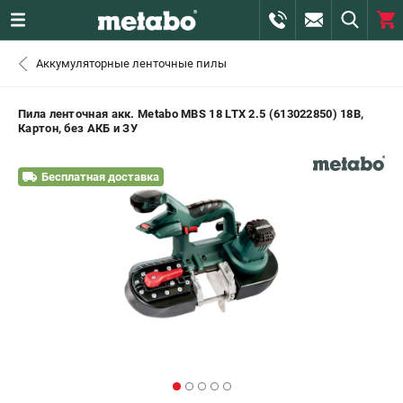
0 
Аккумуляторные ленточные пилы
₽
САНКТ-ПЕТЕРБУРГ
Пила ленточная акк. Metabo MBS 18 LTX 2.5 (613022850) 18В,
Картон, без АКБ и ЗУ
+7 (812) 407-39-48
- ЗАКАЗ ИЗДЕЛИЙ
Бесплатная доставка
+7 (911) 360-06-14 | +7 (8112) 59-10-67
- ЗАКАЗ ЗАПЧАСТЕЙ
ЗАКАЗАТЬ ЗАПЧАСТЬ
ВХОД ИЛИ РЕГИСТРАЦИЯ
КАТАЛОГ
АКЦИИ