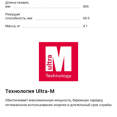
О компании
Длина пезвия,
мм
835
О бренде
Режущая
Политика обработки персональных данных
способность, мм
65.5
Новости
Масса, кг
4.1
Программа бонусов
Как нас найти
Пользовательское соглашение
СЕТЕВОЙ ЭЛЕКТРОИНСТРУМЕНТ
Угловые шлифмашины (УШМ)
Перфораторы
Дрели
Лобзики
Пылесосы
Технология Ultra-M
Обеспечивает максимальную мощность, бережную зарядку,
АККУМУЛЯТОРНЫЙ ИНСТРУМЕНТ
оптимальное использование энергии и длительный срок службы
Аккумуляторные шуруповерты