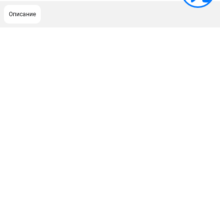
Описание
ПОДДЕРЖКА
Сервисный центр
ИНФОРМАЦИЯ
Юридическим лицам
Контакты
Правила обмена и возврата
Способы оплаты
О компании
О бренде
Политика обработки персональных данных