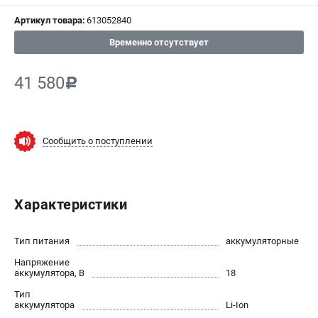
Артикул товара:
613052840
СРАВНЕНИЕ
(
0
)
Временно отсутствует
ИЗБРАННОЕ
(
0
)
41 580
c
МАГАЗИНЫ
СЕРВИС
Сообщить о поступлении
ПОДДЕРЖКА
Сервисный центр
Характеристики
ИНФОРМАЦИЯ
Тип питания
аккумуляторные
Юридическим лицам
Напряжение
Контакты
аккумулятора, В
18
Правила обмена и возврата
Тип
Способы оплаты
аккумулятора
Li-Ion