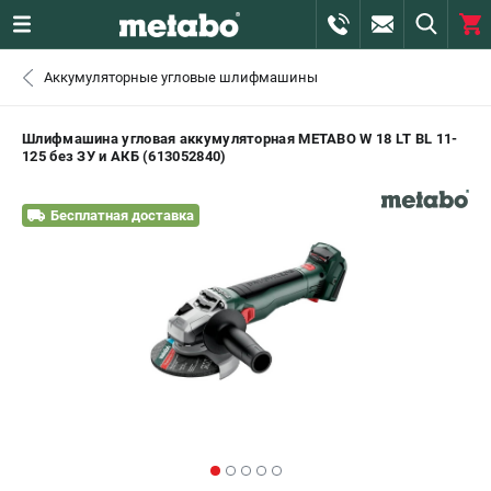
0 
Аккумуляторные угловые шлифмашины
₽
САНКТ-ПЕТЕРБУРГ
Шлифмашина угловая аккумуляторная METABO W 18 LT BL 11-
125 без ЗУ и АКБ (613052840)
+7 (812) 407-39-48
- ЗАКАЗ ИЗДЕЛИЙ
Бесплатная доставка
+7 (911) 360-06-14 | +7 (8112) 59-10-67
- ЗАКАЗ ЗАПЧАСТЕЙ
ЗАКАЗАТЬ ЗАПЧАСТЬ
ВХОД ИЛИ РЕГИСТРАЦИЯ
КАТАЛОГ
АКЦИИ