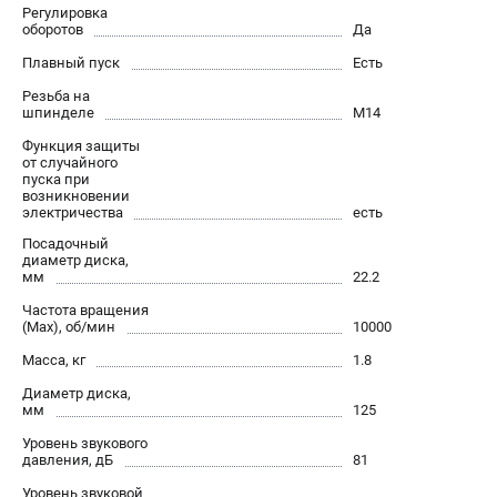
О компании
Регулировка
оборотов
Да
О бренде
Политика обработки персональных данных
Плавный пуск
Есть
Новости
Резьба на
шпинделе
М14
Программа бонусов
Как нас найти
Функция защиты
от случайного
Пользовательское соглашение
пуска при
возникновении
электричества
есть
СЕТЕВОЙ ЭЛЕКТРОИНСТРУМЕНТ
Посадочный
диаметр диска,
Угловые шлифмашины (УШМ)
мм
22.2
Перфораторы
Частота вращения
Дрели
(Max), об/мин
10000
Лобзики
Масса, кг
1.8
Пылесосы
Диаметр диска,
мм
125
АККУМУЛЯТОРНЫЙ ИНСТРУМЕНТ
Уровень звукового
давления, дБ
81
Аккумуляторные шуруповерты
Уровень звуковой