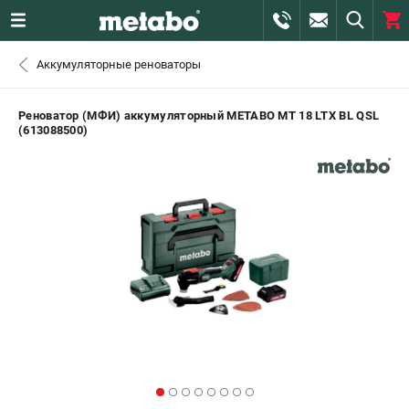
0 
Аккумуляторные реноваторы
₽
ПОМОНА
Реноватор (МФИ) аккумуляторный METABO MT 18 LTX BL QSL
(613088500)
+7 (800) 550-70-46
- ЗАКАЗ ИЗДЕЛИЙ
+7 (911) 360-06-14 | +7 (8112) 59-10-67
- ЗАКАЗ ЗАПЧАСТЕЙ
ЗАКАЗАТЬ ЗАПЧАСТЬ
ВХОД ИЛИ РЕГИСТРАЦИЯ
КАТАЛОГ
АКЦИИ