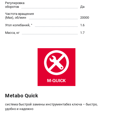
О компании
Регулировка
оборотов
Да
О бренде
Частота вращения
Политика обработки персональных данных
(Max), об/мин
20000
Новости
Угол колебаний, °
1.6
Программа бонусов
Масса, кг
1.7
Пользовательское соглашение
СЕТЕВОЙ ЭЛЕКТРОИНСТРУМЕНТ
Угловые шлифмашины (УШМ)
Перфораторы
Дрели
Лобзики
Пылесосы
АККУМУЛЯТОРНЫЙ ИНСТРУМЕНТ
Metabo Quick
Аккумуляторные шуруповерты
система быстрой замены инструментабез ключа – быстро,
Аккумуляторные перфораторы
удобно и надежно