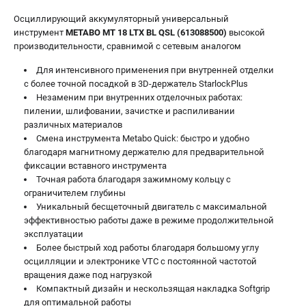
ЗАКАЗ ЗАПЧАСТЕЙ
+7 (911) 360-06-14 | +7 (8112) 59-10-67
Осциллирующий аккумуляторный универсальный
инструмент
METABO MT 18 LTX BL QSL (613088500)
zakaz@metabo-market.ru
высокой
производительности, сравнимой с сетевым аналогом
Для интенсивного применения при внутренней отделки
с более точной посадкой в 3D-держатель StarlockPlus
Незаменим при внутренних отделочных работах:
пилении, шлифовании, зачистке и распиливании
различных материалов
Смена инструмента Metabo Quick: быстро и удобно
благодаря магнитному держателю для предварительной
фиксации вставного инструмента
Точная работа благодаря зажимному кольцу с
ограничителем глубины
Уникальный бесщеточный двигатель с максимальной
эффективностью работы даже в режиме продолжительной
эксплуатации
Более быстрый ход работы благодаря большому углу
осцилляции и электронике VTC с постоянной частотой
вращения даже под нагрузкой
Компактный дизайн и нескользящая накладка Softgrip
для оптимальной работы