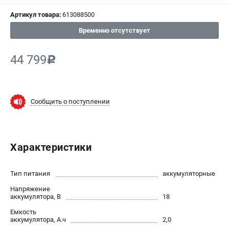
Артикул товара:
613088500
СРАВНЕНИЕ
(
0
)
Временно отсутствует
ИЗБРАННОЕ
(
0
)
44 799
c
МАГАЗИНЫ
СЕРВИС
Сообщить о поступлении
ПОДДЕРЖКА
Сервисный центр
Характеристики
ИНФОРМАЦИЯ
Тип питания
аккумуляторные
Юридическим лицам
Напряжение
Контакты
аккумулятора, В
18
Правила обмена и возврата
Емкость
Способы оплаты
аккумулятора, А.ч
2,0