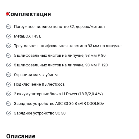
Аккумуляторные УШМ
Наборы инструмента
Комплектация
Аккумуляторные лобзики
Погружное пильное полотно 32, дерево/металл
РАСХОДНЫЕ МАТЕРИАЛЫ И АКСЕССУАРЫ
MetaBOX 145 L
Аккумуляторы и зарядные устройства
Треугольная шлифовальная пластина 93 мм на липучке
Запчасти для изделий
5 шлифовальных листов на липучке, 93 мм P 80
Кейсы и сумки
5 шлифовальных листов на липучке, 93 мм P 120
Ограничитель глубины
ТЕЛЕФОН (ПОМОНА)
Подключение пылеотсоса
+7 (800) 550-70-46
Информация размещённая на сайте не является публичной
2 аккумуляторных блока Li-Power (18 В/2,0 А*ч)
офертой.
8 (812) 318-40-26
Зарядное устройство ASC 30-36 В «AIR COOLED»
8 (800) 550-70-46
Зарядное устройство SC 30
Режим работы колл-центра:
пн-пт - с 9:00 до 18:00
сб - с 10:00 до 16:00
вс - выходной
Описание