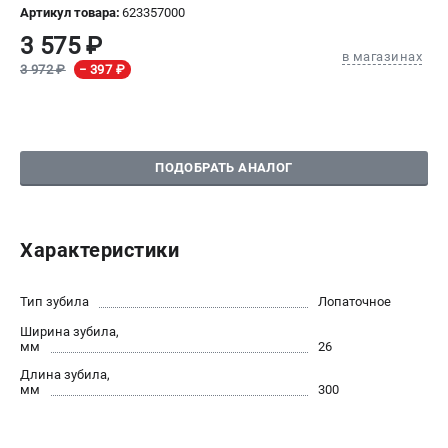
Артикул товара:
623357000
СРАВНЕНИЕ
(
0
)
3 575 ₽
в магазинах
3 972 ₽
− 397 ₽
ИЗБРАННОЕ
(
0
)
МАГАЗИНЫ
ПОДОБРАТЬ АНАЛОГ
СЕРВИС
ПОДДЕРЖКА
Характеристики
Сервисный центр
Тип зубила
Лопаточное
ИНФОРМАЦИЯ
Ширина зубила,
мм
26
Юридическим лицам
Длина зубила,
Контакты
мм
300
Правила обмена и возврата
Способы оплаты