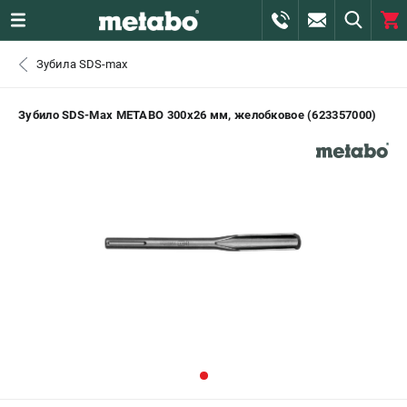
0 
Зубила SDS-max
₽
САНКТ-ПЕТЕРБУРГ
Зубило SDS-Max METABO 300х26 мм, желобковое (623357000)
+7 (812) 407-39-48
- ЗАКАЗ ИЗДЕЛИЙ
+7 (911) 360-06-14 | +7 (8112) 59-10-67
- ЗАКАЗ ЗАПЧАСТЕЙ
ЗАКАЗАТЬ ЗАПЧАСТЬ
ВХОД ИЛИ РЕГИСТРАЦИЯ
КАТАЛОГ
АКЦИИ