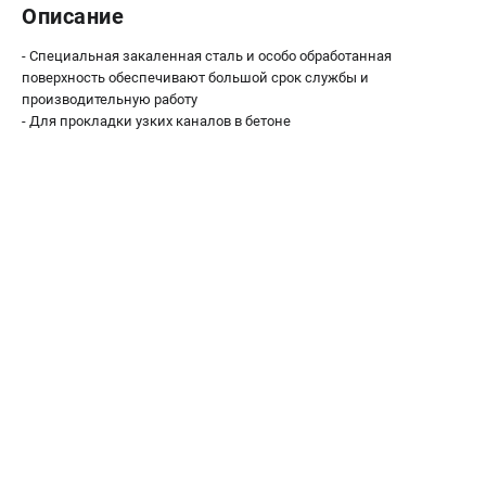
О компании
Описание
О бренде
- Специальная закаленная сталь и особо обработанная
Политика обработки персональных данных
поверхность обеспечивают большой срок службы и
Новости
производительную работу
Программа бонусов
- Для прокладки узких каналов в бетоне
Как нас найти
Пользовательское соглашение
СЕТЕВОЙ ЭЛЕКТРОИНСТРУМЕНТ
Угловые шлифмашины (УШМ)
Перфораторы
Дрели
Лобзики
Пылесосы
АККУМУЛЯТОРНЫЙ ИНСТРУМЕНТ
Аккумуляторные шуруповерты