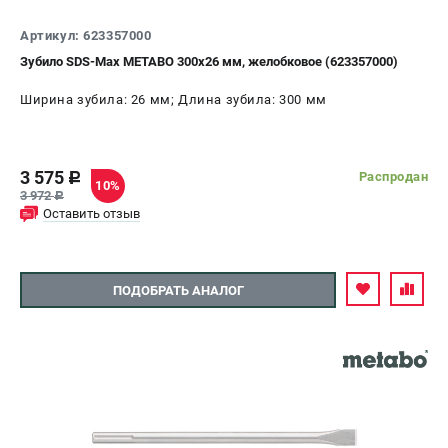
О компании
О бренде
Артикул: 623357000
Политика обработки персональных данных
Зубило SDS-Max METABO 300х26 мм, желобковое (623357000)
Новости
Ширина зубила: 26 мм; Длина зубила: 300 мм
Программа бонусов
Пользовательское соглашение
3 575
Распродан
c
СЕТЕВОЙ ЭЛЕКТРОИНСТРУМЕНТ
10%
3 972
c
Оставить отзыв
Угловые шлифмашины (УШМ)
Перфораторы
Дрели
ПОДОБРАТЬ АНАЛОГ
Лобзики
Пылесосы
АККУМУЛЯТОРНЫЙ ИНСТРУМЕНТ
Аккумуляторные шуруповерты
Аккумуляторные перфораторы