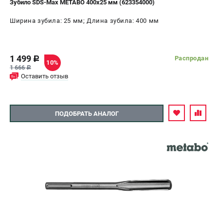
Зубило SDS-Max METABO 400х25 мм (623354000)
СРАВНЕНИЕ
(
0
)
Ширина зубила: 25 мм; Длина зубила: 400 мм
ИЗБРАННОЕ
(
0
)
1 499
Распродан
c
10%
МАГАЗИНЫ
1 666
c
Оставить отзыв
СЕРВИС
ПОДОБРАТЬ АНАЛОГ
ПОДДЕРЖКА
Сервисный центр
ИНФОРМАЦИЯ
Юридическим лицам
Контакты
Правила обмена и возврата
Способы оплаты