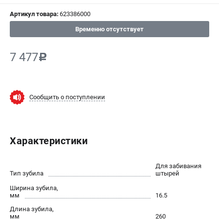
Артикул товара:
623386000
СРАВНЕНИЕ
(
0
)
Временно отсутствует
ИЗБРАННОЕ
(
0
)
7 477
c
МАГАЗИНЫ
СЕРВИС
Сообщить о поступлении
ПОДДЕРЖКА
Сервисный центр
Характеристики
ИНФОРМАЦИЯ
Для забивания
Юридическим лицам
Тип зубила
штырей
Контакты
Ширина зубила,
мм
16.5
Правила обмена и возврата
Длина зубила,
Способы оплаты
мм
260