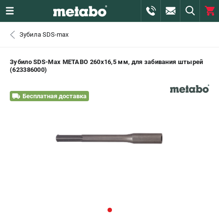
0 
Зубила SDS-max
₽
САНКТ-ПЕТЕРБУРГ
Зубило SDS-Max METABO 260x16,5 мм, для забивания штырей
(623386000)
+7 (812) 407-39-48
- ЗАКАЗ ИЗДЕЛИЙ
Бесплатная доставка
+7 (911) 360-06-14 | +7 (8112) 59-10-67
- ЗАКАЗ ЗАПЧАСТЕЙ
ЗАКАЗАТЬ ЗАПЧАСТЬ
ВХОД ИЛИ РЕГИСТРАЦИЯ
КАТАЛОГ
АКЦИИ