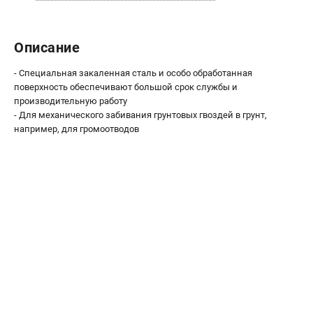
О компании
О бренде
Политика обработки персональных данных
Описание
Новости
- Специальная закаленная сталь и особо обработанная
Программа бонусов
поверхность обеспечивают большой срок службы и
Как нас найти
производительную работу
Пользовательское соглашение
- Для механического забивания грунтовых гвоздей в грунт,
например, для громоотводов
СЕТЕВОЙ ЭЛЕКТРОИНСТРУМЕНТ
Угловые шлифмашины (УШМ)
Перфораторы
Дрели
Лобзики
Пылесосы
АККУМУЛЯТОРНЫЙ ИНСТРУМЕНТ
Аккумуляторные шуруповерты