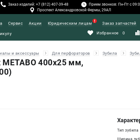
Заказ изделий: +7 (812) 407-39-48
Прием звонков: Пн-Пт с 09:00
Проспект Александровской Фермы, 29АЛ
а
Сервис
Акции
Юридическим лицам
Заказ запчастей
Избранное
0
иалы и аксессуары
Для перфораторов
Зубила
Зуби
 METABO 400х25 мм,
00)
Характе
Тип зубила 
Ширина зуби