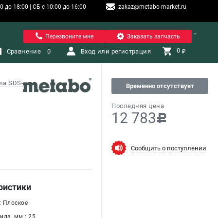
 до 18:00 | СБ с 10:00 до 16:00
zakaz@metabo-market.ru
Санкт-Петербург
Перезвоните мне
Заказать запчасть
0 
Сравнение
0
Вход или регистрация
₽
ла SDS-max
Временно отсутствует
Последняя цена
12 783
c
Сообщить о поступлении
ристики
: Плоское
ла, мм : 25