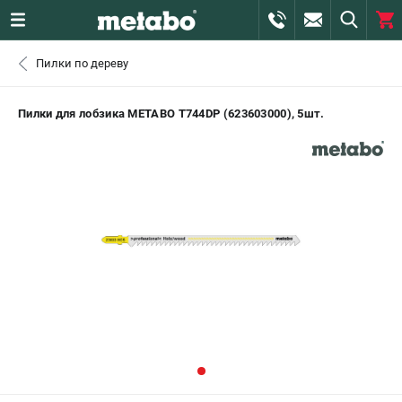
0 
Пилки по дереву
₽
САНКТ-ПЕТЕРБУРГ
Пилки для лобзика METABO Т744DP (623603000), 5шт.
+7 (812) 407-39-48
- ЗАКАЗ ИЗДЕЛИЙ
+7 (911) 360-06-14 | +7 (8112) 59-10-67
- ЗАКАЗ ЗАПЧАСТЕЙ
ЗАКАЗАТЬ ЗАПЧАСТЬ
ВХОД ИЛИ РЕГИСТРАЦИЯ
КАТАЛОГ
АКЦИИ