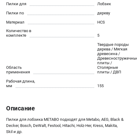
О компании
Пилки для
Лобзик
О бренде
Пилки по
дереву
Политика обработки персональных данных
Материал
HCS
Новости
Количество в
Программа бонусов
комплекте
5
Как нас найти
Твердые породы
Пользовательское соглашение
дерева / Мягкая
древесина /
Древесностружечны
плиты /
СЕТЕВОЙ ЭЛЕКТРОИНСТРУМЕНТ
Область
Столярные
применения
плиты / ДВП
Угловые шлифмашины (УШМ)
Рабочая длина,
Перфораторы
мм
155
Дрели
Лобзики
Пылесосы
Описание
Пилки для лобзика METABO подходят для Metabo, AEG, Black &
АККУМУЛЯТОРНЫЙ ИНСТРУМЕНТ
Decker, Bosch, DeWalt, Festool, Hitachi, Holz-Her, Kress, Makita,
Аккумуляторные шуруповерты
Skil и др.