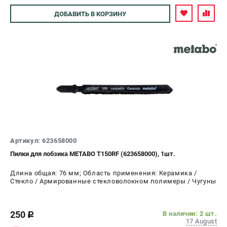
О компании
ДОБАВИТЬ
В КОРЗИНУ
О бренде
Политика обработки персональных данных
Новости
Программа бонусов
Как нас найти
Пользовательское соглашение
СЕТЕВОЙ ЭЛЕКТРОИНСТРУМЕНТ
Угловые шлифмашины (УШМ)
Перфораторы
Артикул: 623658000
Дрели
Пилки для лобзика METABO Т150RF (623658000), 1шт.
Лобзики
Пылесосы
Длина общая: 76 мм; Область применения: Керамика /
Стекло / Армированные стекловолокном полимеры / Чугуны
АККУМУЛЯТОРНЫЙ ИНСТРУМЕНТ
250
В наличии: 2 шт.
c
Аккумуляторные шуруповерты
17 August