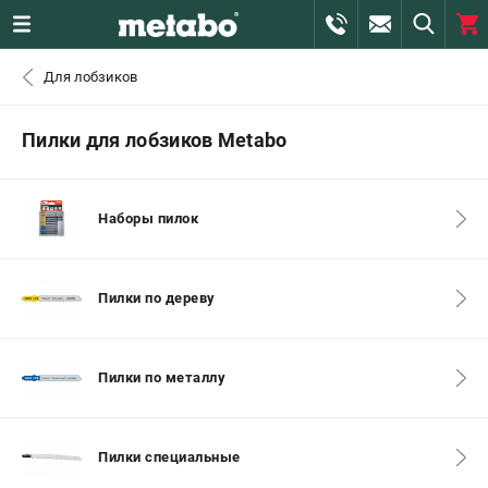
0 
Для лобзиков
₽
САНКТ-ПЕТЕРБУРГ
Пилки для лобзиков Metabo
+7 (812) 407-39-48
- ЗАКАЗ ИЗДЕЛИЙ
Наборы пилок
+7 (911) 360-06-14 | +7 (8112) 59-10-67
- ЗАКАЗ ЗАПЧАСТЕЙ
Пилки по дереву
ЗАКАЗАТЬ ЗАПЧАСТЬ
ВХОД ИЛИ РЕГИСТРАЦИЯ
Пилки по металлу
КАТАЛОГ
Пилки специальные
АКЦИИ