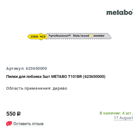
СРАВНЕНИЕ
(
0
)
ИЗБРАННОЕ
(
0
)
МАГАЗИНЫ
СЕРВИС
Артикул: 623650000
ПОДДЕРЖКА
Пилки для лобзика 5шт METABO Т101ВR (623650000)
Сервисный центр
Область применения: дерево
ИНФОРМАЦИЯ
Юридическим лицам
550
В наличии: 4 шт.
c
Контакты
17 August
Оставить отзыв
Правила обмена и возврата
Способы оплаты