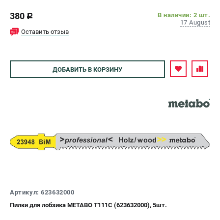
ЗАКАЗ ЗАПЧАСТЕЙ
380
В наличии: 2 шт.
c
+7 (911) 360-06-14 | +7 (8112) 59-10-67
17 August
Оставить отзыв
zakaz@metabo-market.ru
ДОБАВИТЬ
В КОРЗИНУ
Артикул: 623632000
Пилки для лобзика METABO Т111C (623632000), 5шт.