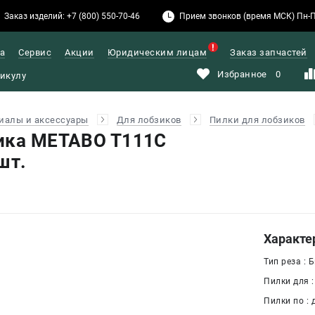
Заказ изделий: +7 (800) 550-70-46
Прием звонков (время МСК) Пн-Пт: 
а
Сервис
Акции
Юридическим лицам
Заказ запчастей
Избранное
0
иалы и аксессуары
Для лобзиков
Пилки для лобзиков
ика METABO T111C
шт.
Характе
Тип реза : 
Пилки для :
Пилки по : 