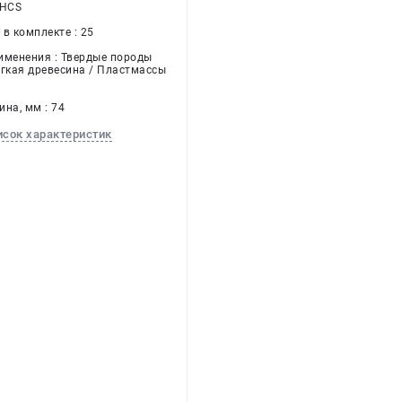
 HCS
в комплекте : 25
именения : Твердые породы
ягкая древесина / Пластмассы
на, мм : 74
исок характеристик