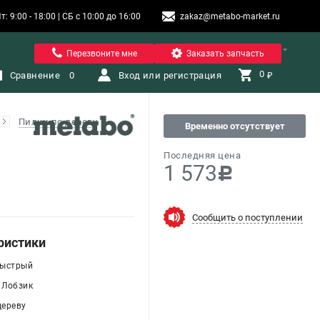
9:00 - 18:00 | СБ с 10:00 до 16:00
zakaz@metabo-market.ru
Помона
Перезвоните мне
Заказать запчасть
0 
Сравнение
0
Вход или регистрация
₽
Пилки по дереву
Временно отсутствует
Последняя цена
1 573
c
Сообщить о поступлении
ристики
Быстрый
 Лобзик
дереву