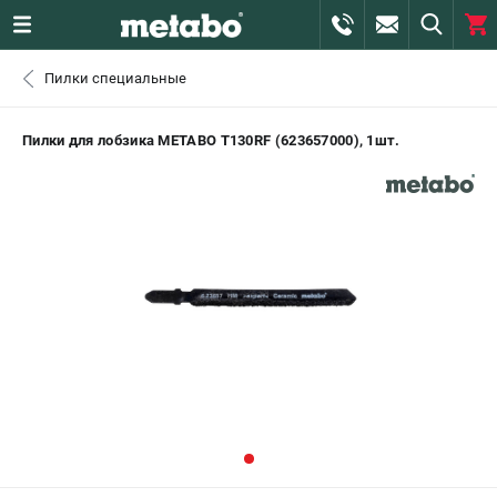
0 
Пилки специальные
₽
САНКТ-ПЕТЕРБУРГ
Пилки для лобзика METABO Т130RF (623657000), 1шт.
+7 (812) 407-39-48
- ЗАКАЗ ИЗДЕЛИЙ
+7 (911) 360-06-14 | +7 (8112) 59-10-67
- ЗАКАЗ ЗАПЧАСТЕЙ
ЗАКАЗАТЬ ЗАПЧАСТЬ
ВХОД ИЛИ РЕГИСТРАЦИЯ
КАТАЛОГ
АКЦИИ