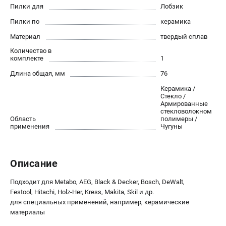
О компании
Пилки для
Лобзик
О бренде
Пилки по
керамика
Политика обработки персональных данных
Материал
твердый сплав
Новости
Количество в
Программа бонусов
комплекте
1
Как нас найти
Длина общая, мм
76
Пользовательское соглашение
Керамика /
Стекло /
Армированные
СЕТЕВОЙ ЭЛЕКТРОИНСТРУМЕНТ
стекловолокном
Область
полимеры /
Угловые шлифмашины (УШМ)
применения
Чугуны
Перфораторы
Дрели
Лобзики
Описание
Пылесосы
Подходит для Metabo, AEG, Black & Decker, Bosch, DeWalt,
Festool, Hitachi, Holz-Her, Kress, Makita, Skil и др.
АККУМУЛЯТОРНЫЙ ИНСТРУМЕНТ
для специальных применений, например, керамические
материалы
Аккумуляторные шуруповерты