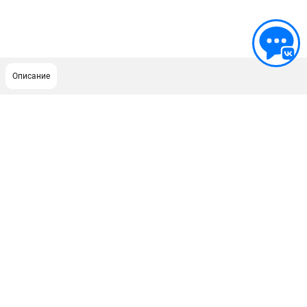
Описание
ПОДДЕРЖКА
Сервисный центр
ИНФОРМАЦИЯ
Юридическим лицам
Контакты
Правила обмена и возврата
Способы оплаты