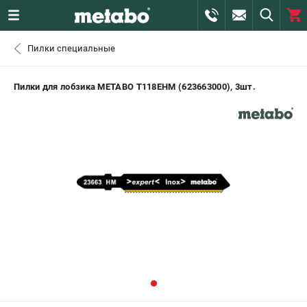
0 
Пилки специальные
₽
САНКТ-ПЕТЕРБУРГ
Пилки для лобзика METABO T118EHM (623663000), 3шт.
+7 (812) 407-39-48
- ЗАКАЗ ИЗДЕЛИЙ
+7 (911) 360-06-14 | +7 (8112) 59-10-67
- ЗАКАЗ ЗАПЧАСТЕЙ
ЗАКАЗАТЬ ЗАПЧАСТЬ
ВХОД ИЛИ РЕГИСТРАЦИЯ
КАТАЛОГ
АКЦИИ