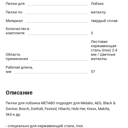
О компании
Пилки для
Лобзик
О бренде
Пилки по
металлу
Политика обработки персональных данных
Материал
твердый сплав
Новости
Количество в
Программа бонусов
комплекте
3
Как нас найти
Листовая
Пользовательское соглашение
нержавеющая
сталь (Inox) 2-4
Область
мм / Цветные
применения
металлы
СЕТЕВОЙ ЭЛЕКТРОИНСТРУМЕНТ
Рабочая длина,
Угловые шлифмашины (УШМ)
мм
57
Перфораторы
Дрели
Лобзики
Описание
Пылесосы
Пилки для лобзика METABO подходят для Metabo, AEG, Black &
Decker, Bosch, DeWalt, Festool, Hitachi, Holz-Her, Kress, Makita,
АККУМУЛЯТОРНЫЙ ИНСТРУМЕНТ
Skil и др.
Аккумуляторные шуруповерты
- специально для нержавеющей стали, Inox