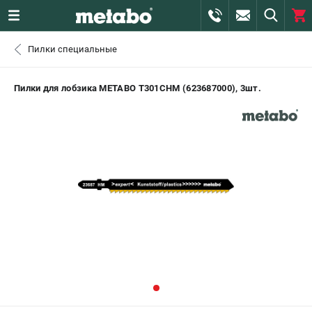
0 
Пилки специальные
₽
ПОМОНА
Пилки для лобзика METABO T301CHM (623687000), 3шт.
+7 (800) 550-70-46
- ЗАКАЗ ИЗДЕЛИЙ
+7 (911) 360-06-14 | +7 (8112) 59-10-67
- ЗАКАЗ ЗАПЧАСТЕЙ
ЗАКАЗАТЬ ЗАПЧАСТЬ
ВХОД ИЛИ РЕГИСТРАЦИЯ
КАТАЛОГ
АКЦИИ