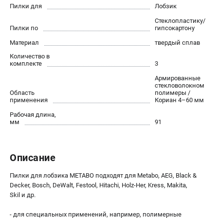
О компании
Пилки для
Лобзик
О бренде
Стеклопластику/
Политика обработки персональных данных
Пилки по
гипсокартону
Новости
Материал
твердый сплав
Программа бонусов
Количество в
комплекте
3
Пользовательское соглашение
Армированные
стекловолокном
СЕТЕВОЙ ЭЛЕКТРОИНСТРУМЕНТ
Область
полимеры /
применения
Кориан 4–60 мм
Угловые шлифмашины (УШМ)
Рабочая длина,
Перфораторы
мм
91
Дрели
Лобзики
Пылесосы
Описание
Пилки для лобзика METABO подходят для Metabo, AEG, Black &
АККУМУЛЯТОРНЫЙ ИНСТРУМЕНТ
Decker, Bosch, DeWalt, Festool, Hitachi, Holz-Her, Kress, Makita,
Skil и др.
Аккумуляторные шуруповерты
Аккумуляторные перфораторы
- для специальных применений, например, полимерные