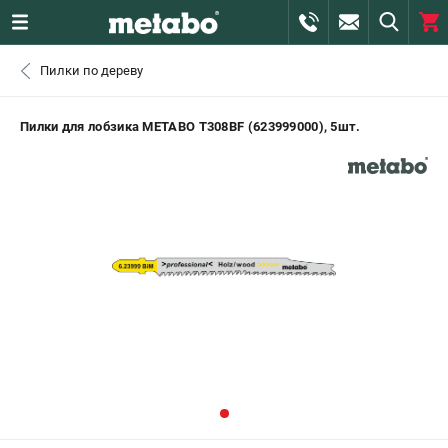
0 
Пилки по дереву
₽
САНКТ-ПЕТЕРБУРГ
Пилки для лобзика METABO T308BF (623999000), 5шт.
+7 (812) 407-39-48
- ЗАКАЗ ИЗДЕЛИЙ
+7 (911) 360-06-14 | +7 (8112) 59-10-67
- ЗАКАЗ ЗАПЧАСТЕЙ
ЗАКАЗАТЬ ЗАПЧАСТЬ
ВХОД ИЛИ РЕГИСТРАЦИЯ
КАТАЛОГ
АКЦИИ