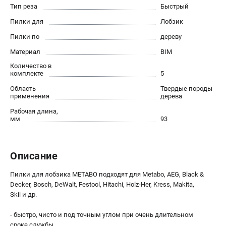
О компании
Тип реза
Быстрый
О бренде
Пилки для
Лобзик
Политика обработки персональных данных
Пилки по
дереву
Новости
Материал
BIM
Программа бонусов
Количество в
Как нас найти
комплекте
5
Пользовательское соглашение
Область
Твердые породы
применения
дерева
СЕТЕВОЙ ЭЛЕКТРОИНСТРУМЕНТ
Рабочая длина,
мм
93
Угловые шлифмашины (УШМ)
Перфораторы
Дрели
Описание
Лобзики
Пылесосы
Пилки для лобзика METABO подходят для Metabo, AEG, Black &
Decker, Bosch, DeWalt, Festool, Hitachi, Holz-Her, Kress, Makita,
Skil и др.
АККУМУЛЯТОРНЫЙ ИНСТРУМЕНТ
- быстро, чисто и под точным углом при очень длительном
Аккумуляторные шуруповерты
сроке службы