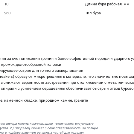
10
Длина бура рабочая, мм
260
Тип бура
ния за счет снижения трения и более эффективной передачи ударного у
 кромок долотообразной головки
трирующее острие для точного засверливания
Breakers) образуют микротрещины в материале, что значительно повыша
а снижают вероятность застревания при столкновении с металлическо
я спирали с усилением сердцевины обеспечивает быстрый отвод буров
не, каменной кладке, природном камне, граните
ния дилера менять комплектацию, технические, визуальные
ства. 2.) Продавец снимает с себя ответственность за полную
ного подбора клиентом запасных частей для изделия.