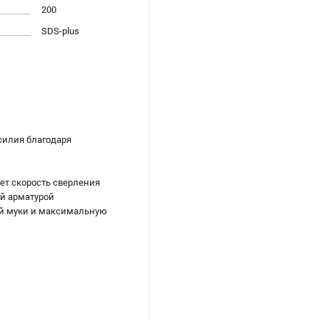
200
SDS-plus
силия благодаря
ет скорость сверления
й арматурой
ой муки и максимальную