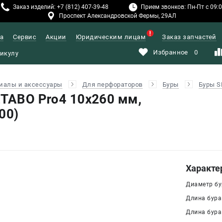
Заказ изделий: +7 (812) 407-39-48
Прием звонков: Пн-Пт с 09:00
Проспект Александровской Фермы, 29АЛ
а
Сервис
Акции
Юридическим лицам
Заказ запчастей
Избранное
0
иалы и аксессуары
Для перфораторов
Буры
Буры S
ETABO Pro4 10x260 мм,
00)
Характе
Диаметр бур
Длина бура
Длина бура