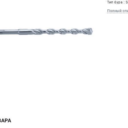
Тип бура : 
Полный сп
ВАРА