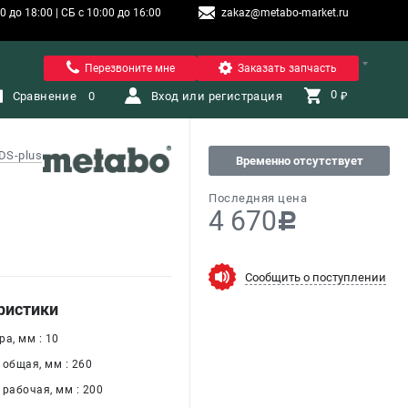
 до 18:00 | СБ с 10:00 до 16:00
zakaz@metabo-market.ru
Санкт-Петербург
Перезвоните мне
Заказать запчасть
0 
Сравнение
0
Вход или регистрация
₽
DS-plus
Временно отсутствует
Последняя цена
4 670
c
Сообщить о поступлении
ристики
а, мм : 10
 общая, мм : 260
 рабочая, мм : 200