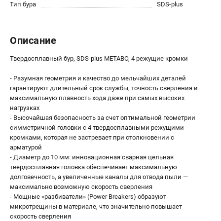
О компании
Тип бура
SDS-plus
О бренде
Политика обработки персональных данных
Описание
Новости
Программа бонусов
Твердосплавный бур, SDS-plus METABO, 4 режущие кромки
Как нас найти
Пользовательское соглашение
- Разумная геометрия и качество до мельчайших деталей
гарантируют длительный срок службы, точность сверления и
максимальную плавность хода даже при самых высоких
СЕТЕВОЙ ЭЛЕКТРОИНСТРУМЕНТ
нагрузках
- Высочайшая безопасность за счет оптимальной геометрии
Угловые шлифмашины (УШМ)
симметричной головки с 4 твердосплавными режущими
Перфораторы
кромками, которая не застревает при столкновении с
Дрели
арматурой
Лобзики
- Диаметр до 10 мм: инновационная сварная цельная
твердосплавная головка обеспечивает максимальную
Пылесосы
долговечность, а увеличенные каналы для отвода пыли —
максимально возможную скорость сверления
АККУМУЛЯТОРНЫЙ ИНСТРУМЕНТ
- Мощные «разбиватели» (Power Breakers) образуют
микротрещины в материале, что значительно повышает
Аккумуляторные шуруповерты
скорость сверления