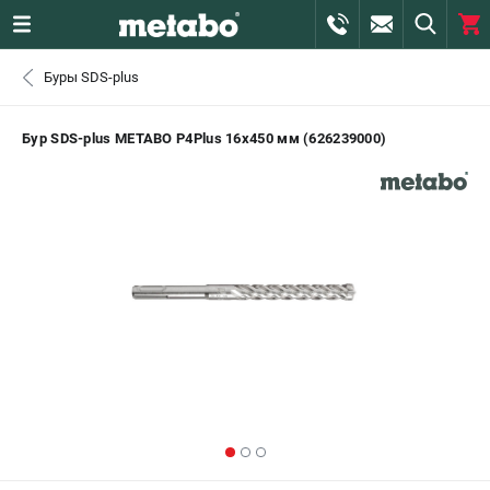
0 
Буры SDS-plus
₽
САНКТ-ПЕТЕРБУРГ
Бур SDS-plus METABO P4Plus 16х450 мм (626239000)
+7 (812) 407-39-48
- ЗАКАЗ ИЗДЕЛИЙ
+7 (911) 360-06-14 | +7 (8112) 59-10-67
- ЗАКАЗ ЗАПЧАСТЕЙ
ЗАКАЗАТЬ ЗАПЧАСТЬ
ВХОД ИЛИ РЕГИСТРАЦИЯ
КАТАЛОГ
АКЦИИ