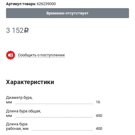
Артикул товара:
626239000
СРАВНЕНИЕ
(
0
)
Временно отсутствует
ИЗБРАННОЕ
(
0
)
3 152
c
МАГАЗИНЫ
Сообщить о поступлении
СЕРВИС
ПОДДЕРЖКА
Характеристики
Сервисный центр
ИНФОРМАЦИЯ
Диаметр бура,
мм
16
Юридическим лицам
Длина бура общая,
Контакты
мм
450
Правила обмена и возврата
Длина бура
рабочая, мм
400
Способы оплаты