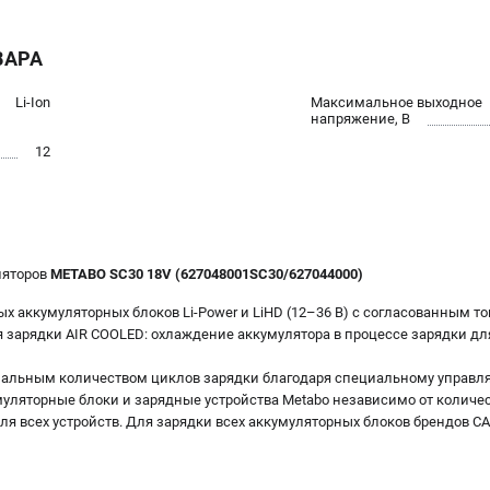
ВАРА
Li-Ion
Максимальное выходное
напряжение, В
12
ляторов
METABO SC30 18V (627048001SC30/627044000)
х аккумуляторных блоков Li-Power и LiHD (12–36 В) с согласованным т
я зарядки AIR COOLED: охлаждение аккумулятора в процессе зарядки дл
мальным количеством циклов зарядки благодаря специальному управ
умуляторные блоки и зарядные устройства Metabo независимо от количе
я всех устройств. Для зарядки всех аккумуляторных блоков брендов CAS: