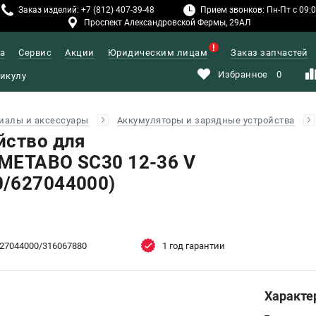
Заказ изделий: +7 (812) 407-39-48
Прием звонков: Пн-Пт с 09:00
Проспект Александровской Фермы, 29АЛ
а
Сервис
Акции
Юридическим лицам
Заказ запчастей
Избранное
0
иалы и аксессуары
Аккумуляторы и зарядные устройства
йство для
METABO SC30 12-36 V
0/627044000)
27044000/316067880
1 год гарантии
Характе