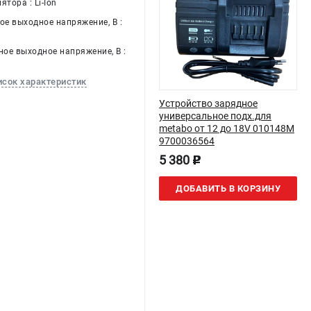
ятора : Li-Ion
е выходное напряжение, В :
ое выходное напряжение, В :
исок характеристик
Устройство зарядное
универсальное подх.для
metabo от 12 до 18V 010148M
9700036564
5 380
p
ДОБАВИТЬ В КОРЗИНУ