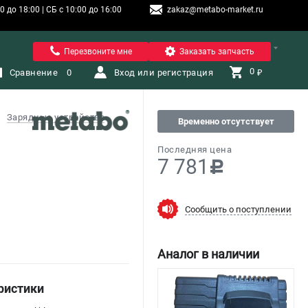
 до 18:00 | СБ с 10:00 до 16:00
zakaz@metabo-market.ru
Санкт-Петербург
Перезвоните мне
Заказать запчасть
0 
Сравнение
0
Вход или регистрация
₽
Зарядные устройства
Временно отсутствует
Последняя цена
7 781
c
Сообщить о поступлении
Аналог в наличии
ристики