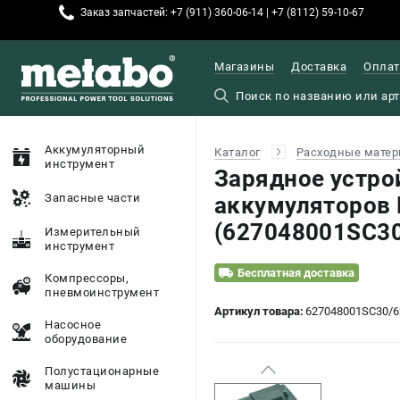
Заказ запчастей: +7 (911) 360-06-14 | +7 (8112) 59-10-67
Магазины
Доставка
Оплат
Аккумуляторный
Каталог
Расходные матер
инструмент
Зарядное устро
Запасные части
аккумуляторов 
(627048001SC3
Измерительный
инструмент
Бесплатная доставка
Компрессоры,
пневмоинструмент
Артикул товара:
627048001SC30/6
Насосное
оборудование
Полустационарные
машины