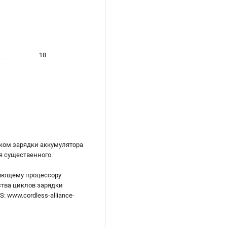
18
оком зарядки аккумулятора
я существенного
ляющему процессору
ства циклов зарядки
 www.cordless-alliance-