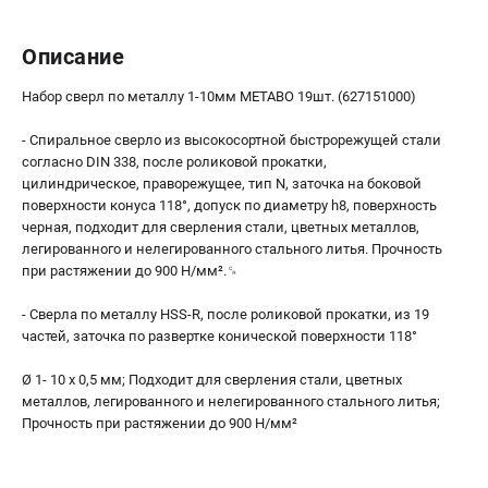
О компании
О бренде
Описание
Политика обработки персональных данных
Новости
Набор сверл по металлу 1-10мм METABO 19шт. (627151000)
Программа бонусов
- Спиральное сверло из высокосортной быстрорежущей стали
Как нас найти
согласно DIN 338, после роликовой прокатки,
Пользовательское соглашение
цилиндрическое, праворежущее, тип N, заточка на боковой
поверхности конуса 118°, допуск по диаметру h8, поверхность
черная, подходит для сверления стали, цветных металлов,
СЕТЕВОЙ ЭЛЕКТРОИНСТРУМЕНТ
легированного и нелегированного стального литья. Прочность
Угловые шлифмашины (УШМ)
при растяжении до 900 Н/мм².␍
Перфораторы
- Сверла по металлу HSS-R, после роликовой прокатки, из 19
Дрели
частей, заточка по развертке конической поверхности 118°
Лобзики
Пылесосы
Ø 1- 10 x 0,5 мм; Подходит для сверления стали, цветных
металлов, легированного и нелегированного стального литья;
Прочность при растяжении до 900 Н/мм²
АККУМУЛЯТОРНЫЙ ИНСТРУМЕНТ
Аккумуляторные шуруповерты