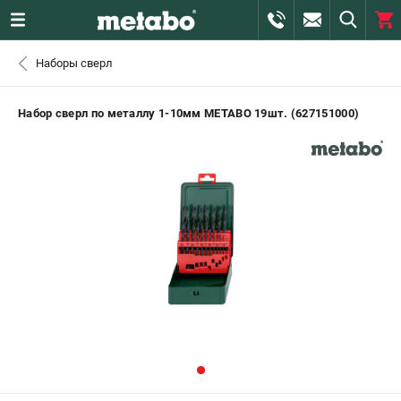
0 
Наборы сверл
₽
САНКТ-ПЕТЕРБУРГ
Набор сверл по металлу 1-10мм METABO 19шт. (627151000)
+7 (812) 407-39-48
- ЗАКАЗ ИЗДЕЛИЙ
+7 (911) 360-06-14 | +7 (8112) 59-10-67
- ЗАКАЗ ЗАПЧАСТЕЙ
ЗАКАЗАТЬ ЗАПЧАСТЬ
ВХОД ИЛИ РЕГИСТРАЦИЯ
КАТАЛОГ
АКЦИИ