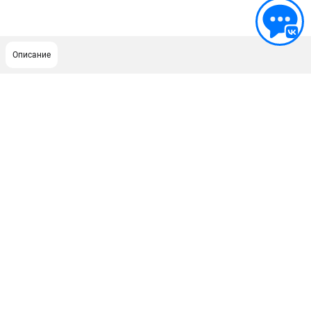
Описание
ПОДДЕРЖКА
Сервисный центр
ИНФОРМАЦИЯ
Юридическим лицам
Контакты
Правила обмена и возврата
Способы оплаты
О компании