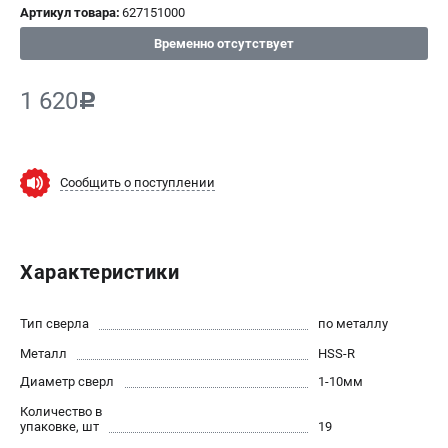
Артикул товара:
627151000
СРАВНЕНИЕ
(
0
)
Временно отсутствует
ИЗБРАННОЕ
(
0
)
1 620
c
МАГАЗИНЫ
Сообщить о поступлении
СЕРВИС
ПОДДЕРЖКА
Характеристики
Сервисный центр
ИНФОРМАЦИЯ
Тип сверла
по металлу
Металл
Юридическим лицам
HSS-R
Контакты
Диаметр сверл
1-10мм
Правила обмена и возврата
Количество в
упаковке, шт
19
Способы оплаты