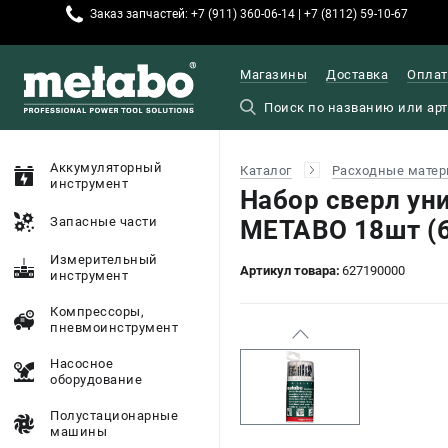
Заказ запчастей: +7 (911) 360-06-14 | +7 (8112) 59-10-67
Магазины
Доставка
Оплат
Аккумуляторный
Каталог
Расходные матер
инструмент
Набор сверл ун
Запасные части
METABO 18шт (
Измерительный
Артикул товара:
627190000
инструмент
Компрессоры,
пневмоинструмент
Насосное
оборудование
Полустационарные
машины