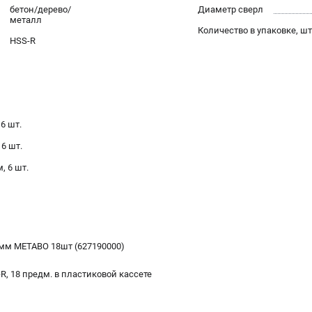
бетон/дерево/
Диаметр сверл
металл
Количество в упаковке, шт
HSS-R
 6 шт.
 6 шт.
м, 6 шт.
мм METABO 18шт (627190000)
R, 18 предм. в пластиковой кассете