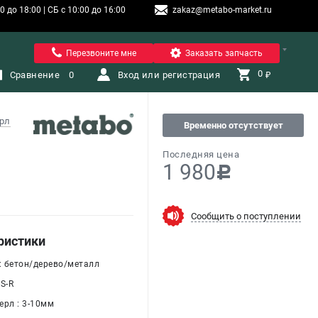
 до 18:00 | СБ с 10:00 до 16:00
zakaz@metabo-market.ru
Санкт-Петербург
Перезвоните мне
Заказать запчасть
0 
Сравнение
0
Вход или регистрация
₽
рл
Временно отсутствует
Последняя цена
1 980
c
Сообщить о поступлении
ристики
 : бетон/дерево/металл
S-R
ерл : 3-10мм