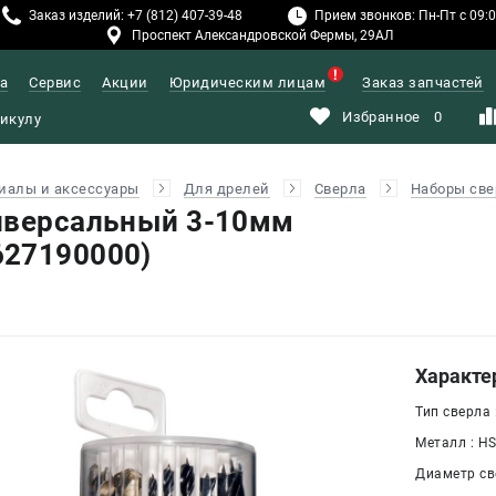
Заказ изделий: +7 (812) 407-39-48
Прием звонков: Пн-Пт с 09:00
Проспект Александровской Фермы, 29АЛ
а
Сервис
Акции
Юридическим лицам
Заказ запчастей
Избранное
0
иалы и аксессуары
Для дрелей
Сверла
Наборы све
иверсальный 3-10мм
627190000)
Характе
Тип сверла
Металл : HS
Диаметр св