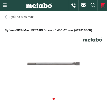
0 
Зубила SDS-max
₽
ПОМОНА
Зубило SDS-Max METABO "classic" 400х25 мм (628410000)
+7 (800) 550-70-46
- ЗАКАЗ ИЗДЕЛИЙ
+7 (911) 360-06-14 | +7 (8112) 59-10-67
- ЗАКАЗ ЗАПЧАСТЕЙ
ЗАКАЗАТЬ ЗАПЧАСТЬ
ВХОД ИЛИ РЕГИСТРАЦИЯ
КАТАЛОГ
АКЦИИ