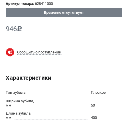
Артикул товара:
628411000
СРАВНЕНИЕ
(
0
)
Временно отсутствует
ИЗБРАННОЕ
(
0
)
946
c
МАГАЗИНЫ
Сообщить о поступлении
СЕРВИС
ПОДДЕРЖКА
Характеристики
Сервисный центр
ИНФОРМАЦИЯ
Тип зубила
Плоское
Ширина зубила,
Юридическим лицам
мм
50
Контакты
Длина зубила,
Правила обмена и возврата
мм
400
Способы оплаты