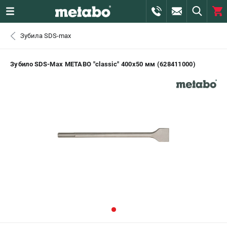
0 
Зубила SDS-max
₽
САНКТ-ПЕТЕРБУРГ
Зубило SDS-Max METABO "classic" 400х50 мм (628411000)
+7 (812) 407-39-48
- ЗАКАЗ ИЗДЕЛИЙ
+7 (911) 360-06-14 | +7 (8112) 59-10-67
- ЗАКАЗ ЗАПЧАСТЕЙ
ЗАКАЗАТЬ ЗАПЧАСТЬ
ВХОД ИЛИ РЕГИСТРАЦИЯ
КАТАЛОГ
АКЦИИ