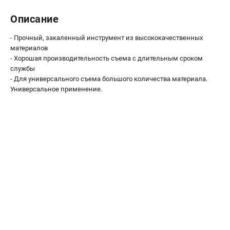
О компании
О бренде
Описание
Политика обработки персональных данных
- Прочный, закаленный инструмент из высококачественных
Новости
материалов
Программа бонусов
- Хорошая производительность съема с длительным сроком
Как нас найти
службы
- Для универсального съема большого количества материала.
Пользовательское соглашение
Универсальное применение.
СЕТЕВОЙ ЭЛЕКТРОИНСТРУМЕНТ
Угловые шлифмашины (УШМ)
Перфораторы
Дрели
Лобзики
Пылесосы
АККУМУЛЯТОРНЫЙ ИНСТРУМЕНТ
Аккумуляторные шуруповерты