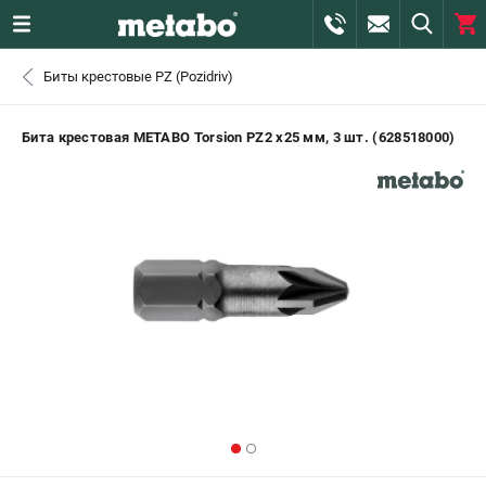
0 
Биты крестовые PZ (Pozidriv)
₽
САНКТ-ПЕТЕРБУРГ
Бита крестовая METABO Torsion PZ2 x25 мм, 3 шт. (628518000)
+7 (812) 407-39-48
- ЗАКАЗ ИЗДЕЛИЙ
+7 (911) 360-06-14 | +7 (8112) 59-10-67
- ЗАКАЗ ЗАПЧАСТЕЙ
ЗАКАЗАТЬ ЗАПЧАСТЬ
ВХОД ИЛИ РЕГИСТРАЦИЯ
КАТАЛОГ
АКЦИИ