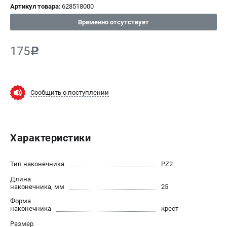
Артикул товара:
628518000
СРАВНЕНИЕ
(
0
)
Временно отсутствует
ИЗБРАННОЕ
(
0
)
175
c
МАГАЗИНЫ
Сообщить о поступлении
СЕРВИС
ПОДДЕРЖКА
Характеристики
Сервисный центр
ИНФОРМАЦИЯ
Тип наконечника
PZ2
Длина
Юридическим лицам
наконечника, мм
25
Контакты
Форма
Правила обмена и возврата
наконечника
крест
Способы оплаты
Размер