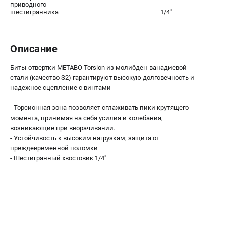
О компании
приводного
шестигранника
1/4"
О бренде
Политика обработки персональных данных
Новости
Описание
Программа бонусов
Как нас найти
Биты-отвертки METABO Torsion из молибден-ванадиевой
стали (качество S2) гарантируют высокую долговечность и
Пользовательское соглашение
надежное сцепление с винтами
СЕТЕВОЙ ЭЛЕКТРОИНСТРУМЕНТ
- Торсионная зона позволяет сглаживать пики крутящего
момента, принимая на себя усилия и колебания,
Угловые шлифмашины (УШМ)
возникающие при вворачивании.
Перфораторы
- Устойчивость к высоким нагрузкам; защита от
Дрели
преждевременной поломки
- Шестигранный хвостовик 1/4"
Лобзики
Пылесосы
АККУМУЛЯТОРНЫЙ ИНСТРУМЕНТ
Аккумуляторные шуруповерты