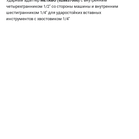
Ударный адаптер
METABO (628837000)
с внутренним
О компании
четырехгранником 1/2" со стороны машины и внутренним
О бренде
шестигранником 1/4" для ударостойких вставных
Политика обработки персональных данных
инструментов с хвостовиком 1/4"
Новости
Программа бонусов
Как нас найти
Пользовательское соглашение
СЕТЕВОЙ ЭЛЕКТРОИНСТРУМЕНТ
Угловые шлифмашины (УШМ)
Перфораторы
Дрели
Лобзики
Пылесосы
АККУМУЛЯТОРНЫЙ ИНСТРУМЕНТ
Аккумуляторные шуруповерты