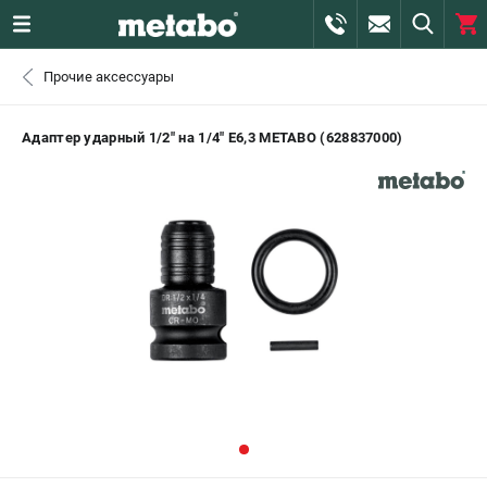
0 
Прочие аксессуары
₽
САНКТ-ПЕТЕРБУРГ
Адаптер ударный 1/2" на 1/4" E6,3 METABO (628837000)
+7 (812) 407-39-48
- ЗАКАЗ ИЗДЕЛИЙ
+7 (911) 360-06-14 | +7 (8112) 59-10-67
- ЗАКАЗ ЗАПЧАСТЕЙ
ЗАКАЗАТЬ ЗАПЧАСТЬ
ВХОД ИЛИ РЕГИСТРАЦИЯ
КАТАЛОГ
АКЦИИ