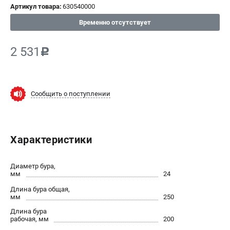
Артикул товара:
630540000
СРАВНЕНИЕ
(
0
)
Временно отсутствует
ИЗБРАННОЕ
(
0
)
2 531
c
МАГАЗИНЫ
Сообщить о поступлении
СЕРВИС
ПОДДЕРЖКА
Характеристики
Сервисный центр
ИНФОРМАЦИЯ
Диаметр бура,
мм
24
Юридическим лицам
Длина бура общая,
Контакты
мм
250
Правила обмена и возврата
Длина бура
рабочая, мм
200
Способы оплаты