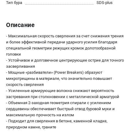
О компании
Тип бура
SDS-plus
О бренде
Политика обработки персональных данных
Описание
Новости
Программа бонусов
- Максимальная скорость сверления за счет снижения трения
Как нас найти
и более эффективной передачи ударного усилия благодаря
Пользовательское соглашение
специальной геометрии режущих кромок долотообразной
головки
- Устойчивое и долговечное центрирующее острие для точного
СЕТЕВОЙ ЭЛЕКТРОИНСТРУМЕНТ
засверливания
- Мощные «разбиватели» (Power Breakers) образуют
Угловые шлифмашины (УШМ)
микротрещины в материале, что значительно повышает
Перфораторы
скорость сверления
Дрели
- Усиленные армирующие волокна снижают вероятность
Лобзики
застревания при столкновении с металлической арматурой
- Объемная 2-заходная геометрия спирали с усилением
Пылесосы
сердцевины обеспечивает быстрый отвод буровой муки и
максимальную прочность на излом
АККУМУЛЯТОРНЫЙ ИНСТРУМЕНТ
- Подходит для сверления в бетоне, каменной кладке,
природном камне, граните
Аккумуляторные шуруповерты