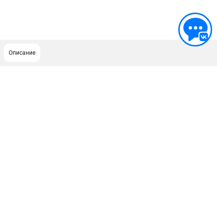
Описание
ПОДДЕРЖКА
Сервисный центр
ИНФОРМАЦИЯ
Юридическим лицам
Контакты
Правила обмена и возврата
Способы оплаты