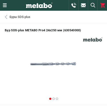
0 
Буры SDS-plus
₽
САНКТ-ПЕТЕРБУРГ
Бур SDS-plus METABO Pro4 24х250 мм (630540000)
+7 (812) 407-39-48
- ЗАКАЗ ИЗДЕЛИЙ
+7 (911) 360-06-14 | +7 (8112) 59-10-67
- ЗАКАЗ ЗАПЧАСТЕЙ
ЗАКАЗАТЬ ЗАПЧАСТЬ
ВХОД ИЛИ РЕГИСТРАЦИЯ
КАТАЛОГ
АКЦИИ