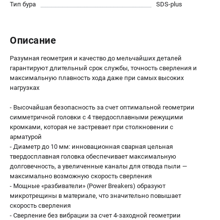
О компании
Тип бура
SDS-plus
О бренде
Политика обработки персональных данных
Описание
Новости
Программа бонусов
Разумная геометрия и качество до мельчайших деталей
Как нас найти
гарантируют длительный срок службы, точность сверления и
Пользовательское соглашение
максимальную плавность хода даже при самых высоких
нагрузках
СЕТЕВОЙ ЭЛЕКТРОИНСТРУМЕНТ
- Высочайшая безопасность за счет оптимальной геометрии
симметричной головки с 4 твердосплавными режущими
Угловые шлифмашины (УШМ)
кромками, которая не застревает при столкновении с
Перфораторы
арматурой
Дрели
- Диаметр до 10 мм: инновационная сварная цельная
Лобзики
твердосплавная головка обеспечивает максимальную
долговечность, а увеличенные каналы для отвода пыли —
Пылесосы
максимально возможную скорость сверления
- Мощные «разбиватели» (Power Breakers) образуют
АККУМУЛЯТОРНЫЙ ИНСТРУМЕНТ
микротрещины в материале, что значительно повышает
скорость сверления
Аккумуляторные шуруповерты
- Сверление без вибрации за счет 4-заходной геометрии