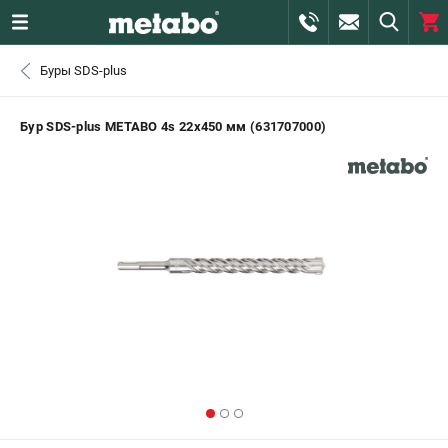
0 
Буры SDS-plus
₽
САНКТ-ПЕТЕРБУРГ
Бур SDS-plus METABO 4s 22х450 мм (631707000)
+7 (812) 407-39-48
- ЗАКАЗ ИЗДЕЛИЙ
+7 (911) 360-06-14 | +7 (8112) 59-10-67
- ЗАКАЗ ЗАПЧАСТЕЙ
ЗАКАЗАТЬ ЗАПЧАСТЬ
ВХОД ИЛИ РЕГИСТРАЦИЯ
КАТАЛОГ
АКЦИИ