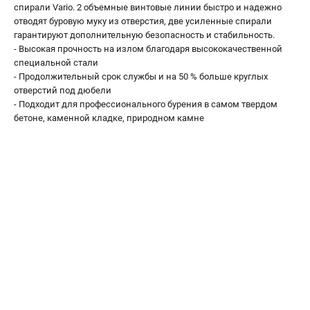
Аккумуляторные перфораторы
спирали Vario. 2 объемные винтовые линии быстро и надежно
Аккумуляторные УШМ
отводят буровую муку из отверстия, две усиленные спирали
гарантируют дополнительную безопасность и стабильность.
Наборы инструмента
- Высокая прочность на излом благодаря высококачественной
Аккумуляторные лобзики
специальной стали
- Продолжительный срок службы и на 50 % больше круглых
отверстий под дюбели
РАСХОДНЫЕ МАТЕРИАЛЫ И АКСЕССУАРЫ
- Подходит для профессионального бурения в самом твердом
Аккумуляторы и зарядные устройства
бетоне, каменной кладке, природном камне
Запчасти для изделий
Кейсы и сумки
ТЕЛЕФОН (САНКТ-ПЕТЕРБУРГ)
+7 (812) 407-39-48
Информация размещённая на сайте не является публичной
офертой.
8 (812) 318-40-26
8 (800) 550-70-46
Режим работы колл-центра:
пн-пт - с 9:00 до 18:00
сб - с 10:00 до 16:00
вс - выходной