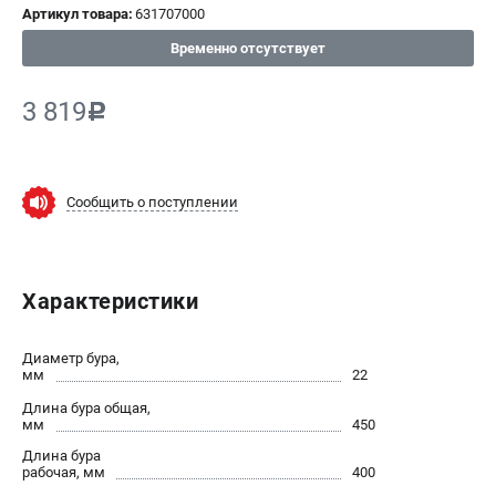
Артикул товара:
631707000
СРАВНЕНИЕ
(
0
)
Временно отсутствует
ИЗБРАННОЕ
(
0
)
3 819
c
МАГАЗИНЫ
Сообщить о поступлении
СЕРВИС
ПОДДЕРЖКА
Характеристики
Сервисный центр
ИНФОРМАЦИЯ
Диаметр бура,
мм
22
Юридическим лицам
Длина бура общая,
Контакты
мм
450
Правила обмена и возврата
Длина бура
рабочая, мм
400
Способы оплаты