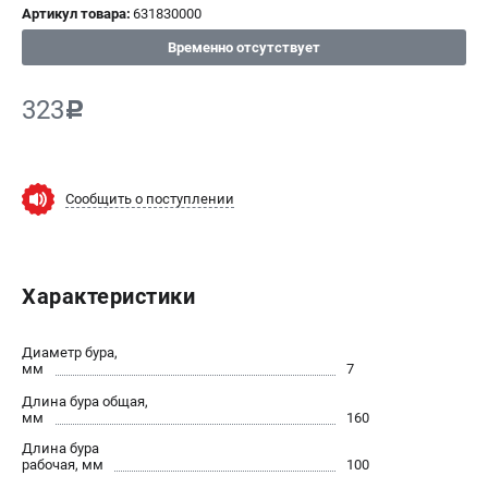
Артикул товара:
631830000
СРАВНЕНИЕ
(
0
)
Временно отсутствует
ИЗБРАННОЕ
(
0
)
323
c
МАГАЗИНЫ
Сообщить о поступлении
СЕРВИС
ПОДДЕРЖКА
Характеристики
Сервисный центр
ИНФОРМАЦИЯ
Диаметр бура,
мм
7
Юридическим лицам
Длина бура общая,
Контакты
мм
160
Правила обмена и возврата
Длина бура
рабочая, мм
100
Способы оплаты