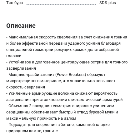
О компании
Тип бура
SDS-plus
О бренде
Политика обработки персональных данных
Описание
Новости
Программа бонусов
- Максимальная скорость сверления за счет снижения трения
Как нас найти
и более эффективной передачи ударного усилия благодаря
Пользовательское соглашение
специальной геометрии режущих кромок долотообразной
головки
- Устойчивое и долговечное центрирующее острие для точного
СЕТЕВОЙ ЭЛЕКТРОИНСТРУМЕНТ
засверливания
- Мощные «разбиватели» (Power Breakers) образуют
Угловые шлифмашины (УШМ)
микротрещины в материале, что значительно повышает
Перфораторы
скорость сверления
Дрели
- Усиленные армирующие волокна снижают вероятность
Лобзики
застревания при столкновении с металлической арматурой
- Объемная 2-заходная геометрия спирали с усилением
Пылесосы
сердцевины обеспечивает быстрый отвод буровой муки и
максимальную прочность на излом
АККУМУЛЯТОРНЫЙ ИНСТРУМЕНТ
- Подходит для сверления в бетоне, каменной кладке,
природном камне, граните
Аккумуляторные шуруповерты