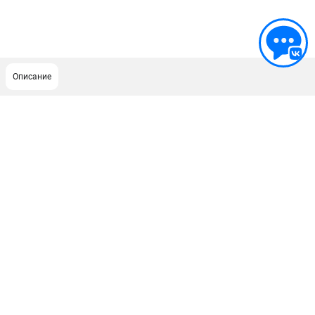
Описание
ПОДДЕРЖКА
Сервисный центр
ИНФОРМАЦИЯ
Юридическим лицам
Контакты
Правила обмена и возврата
Способы оплаты