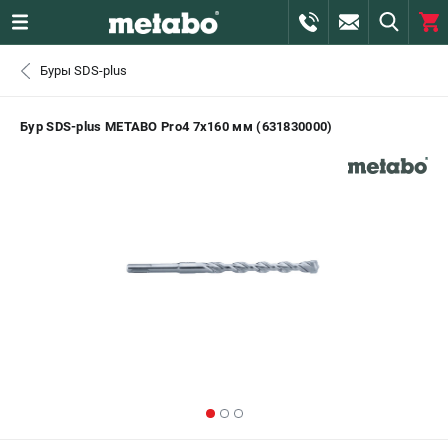
0 
Буры SDS-plus
₽
САНКТ-ПЕТЕРБУРГ
Бур SDS-plus METABO Pro4 7х160 мм (631830000)
+7 (812) 407-39-48
- ЗАКАЗ ИЗДЕЛИЙ
+7 (911) 360-06-14 | +7 (8112) 59-10-67
- ЗАКАЗ ЗАПЧАСТЕЙ
ЗАКАЗАТЬ ЗАПЧАСТЬ
ВХОД ИЛИ РЕГИСТРАЦИЯ
КАТАЛОГ
АКЦИИ