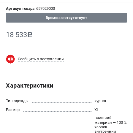
Артикул товара:
657029000
СРАВНЕНИЕ
(
0
)
Временно отсутствует
ИЗБРАННОЕ
(
0
)
18 533
c
МАГАЗИНЫ
СЕРВИС
Сообщить о поступлении
ПОДДЕРЖКА
Сервисный центр
Характеристики
ИНФОРМАЦИЯ
Тип одежды
куртка
Юридическим лицам
Размер
XL
Контакты
Внешний
Правила обмена и возврата
материал — 100 %
хлопок.
Способы оплаты
внутренний