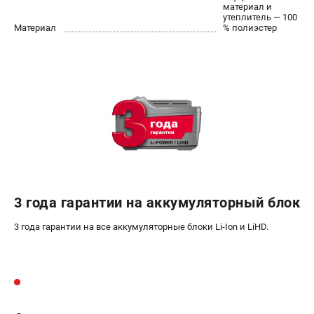
О компании
материал и
утеплитель — 100
О бренде
Материал
% полиэстер
Политика обработки персональных данных
Новости
Программа бонусов
Как нас найти
Пользовательское соглашение
СЕТЕВОЙ ЭЛЕКТРОИНСТРУМЕНТ
Угловые шлифмашины (УШМ)
Перфораторы
3 года гарантии на аккумуляторный блок
Дрели
Лобзики
3 года гарантии на все аккумуляторные блоки Li-Ion и LiHD.
Пылесосы
АККУМУЛЯТОРНЫЙ ИНСТРУМЕНТ
Аккумуляторные шуруповерты