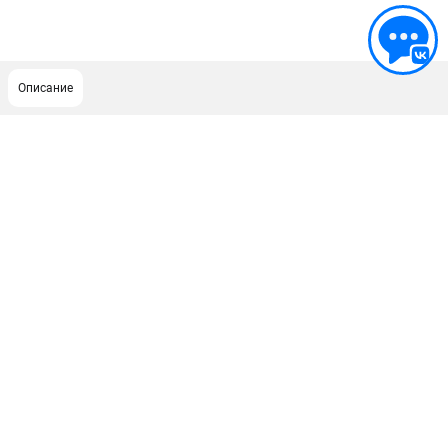
Описание
ПОДДЕРЖКА
Сервисный центр
ИНФОРМАЦИЯ
Юридическим лицам
Контакты
Правила обмена и возврата
Способы оплаты
О компании