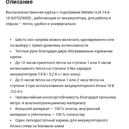
Описание
Аккумуляторные перфораторы
Аккумуляторные УШМ
Высококачественная куртка с подогревом Metabo HJA 14.4-
Наборы инструмента
18 (657029000) , работающая от аккумулятора, для работы и
Аккумуляторные лобзики
отдыха – тепло, удобно и универсально.
РАСХОДНЫЕ МАТЕРИАЛЫ И АКСЕССУАРЫ
Шесть зон нагрева можно включать одновременно или
по выбору с тремя уровнями интенсивности
Аккумуляторы и зарядные устройства
Теплые руки благодаря двум обогреваемым карманам
Запчасти для изделий
куртки
Кейсы и сумки
До 12 часов приятного тепла на ступени 1 или 5 часов
интенсивного тепла на ступени 3 без зарядки
аккумуляторов (18 В / 5,2 А·ч / все зоны)
До 5 часов тепла на ступени 1 или 2 часа тепла на
ТЕЛЕФОН (САНКТ-ПЕТЕРБУРГ)
+7 (812) 407-39-48
ступени 3 при использовании аккумуляторного блока 18 В
/2,0 А·ч
Информация размещённая на сайте не является публичной
Чрезвычайная износоустойчивость благодаря прочному
офертой.
8 (812) 318-40-26
ветро- и влагонепроницаемому материалу
8 (800) 550-70-46
Внешний материал — 100 % хлопок, внутренний
Режим работы колл-центра:
материал и утеплитель — 100 % полиэстер
пн-пт - с 9:00 до 18:00
Один легкодоступный карман для аккумуляторного
сб - с 10:00 до 16:00
блока слева за боковым швом
вс - выходной