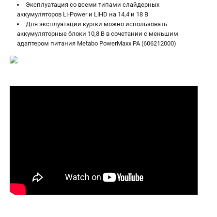
Эксплуатация со всеми типами слайдерных
ЗАКАЗ ЗАПЧАСТЕЙ
аккумуляторов Li-Power и LiHD на 14,4 и 18 В
+7 (911) 360-06-14 | +7 (8112) 59-10-67
Для эксплуатации куртки можно использовать
аккумуляторные блоки 10,8 В в сочетании с меньшим
zakaz@metabo-market.ru
адаптером питания Metabo PowerMaxx PA (606212000)