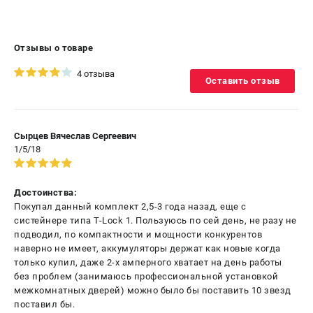
ЗАКАЗ ЗАПЧАСТЕЙ
+7 (911) 360-06-14 | +7 (8112) 59-10-67
Отзывы о товаре
zakaz@metabo-market.ru
4 отзыва
Оставить отзыв
Сырцев Вячеслав Сергеевич
1/5/18
Достоинства:
Покупал данный комплект 2,5-3 года назад, еще с
систейнере типа T-Lock 1. Пользуюсь по сей день, не разу не
подводил, по компактности и мощности конкурентов
наверно не имеет, аккумуляторы держат как новые когда
только купил, даже 2-х амперного хватает на день работы
без проблем (занимаюсь профессиональной установкой
межкомнатных дверей) можно было бы поставить 10 звезд
поставил бы.