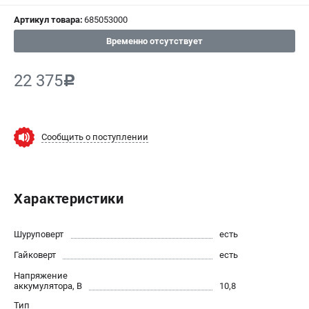
Артикул товара:
685053000
СРАВНЕНИЕ
(
0
)
Временно отсутствует
ИЗБРАННОЕ
(
0
)
22 375
c
МАГАЗИНЫ
СЕРВИС
Сообщить о поступлении
ПОДДЕРЖКА
Сервисный центр
Характеристики
ИНФОРМАЦИЯ
Шуруповерт
есть
Юридическим лицам
Гайковерт
есть
Контакты
Напряжение
Правила обмена и возврата
аккумулятора, В
10,8
Способы оплаты
Тип