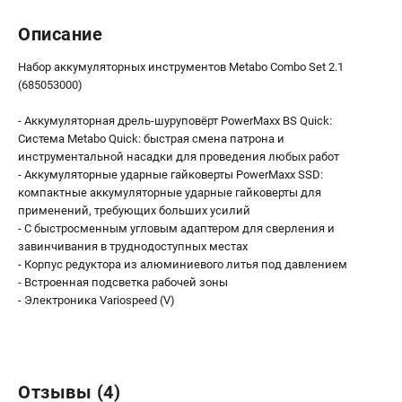
Аккумуляторные перфораторы
Аккумуляторные УШМ
Описание
Наборы инструмента
Набор аккумуляторных инструментов Metabo Combo Set 2.1
Аккумуляторные лобзики
(685053000)
РАСХОДНЫЕ МАТЕРИАЛЫ И АКСЕССУАРЫ
- Аккумуляторная дрель-шуруповёрт PowerMaxx BS Quick:
Система Metabo Quick: быстрая смена патрона и
Аккумуляторы и зарядные устройства
инструментальной насадки для проведения любых работ
Запчасти для изделий
- Аккумуляторные ударные гайковерты PowerMaxx SSD:
Кейсы и сумки
компактные аккумуляторные ударные гайковерты для
применений, требующих больших усилий
- С быстросменным угловым адаптером для сверления и
завинчивания в труднодоступных местах
ТЕЛЕФОН (САНКТ-ПЕТЕРБУРГ)
- Корпус редуктора из алюминиевого литья под давлением
+7 (812) 407-39-48
- Встроенная подсветка рабочей зоны
Информация размещённая на сайте не является публичной
- Электроника Variospeed (V)
офертой.
8 (812) 318-40-26
8 (800) 550-70-46
Режим работы колл-центра:
пн-пт - с 9:00 до 18:00
сб - с 10:00 до 16:00
Отзывы (4)
вс - выходной