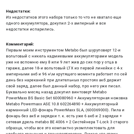
Недостатки:
Из недостатков этого набора только то что не хватало еще
одного аккумулятора, докупил 2-х амперный и все
недостатки испарились.
Комментарий:
Первым моим инструментом Metabo был шуруповерт 12-и
вольтовый с никель кадмиевыми аккумуляторами модель
уже не вспомню ему 8 или 9 лет жив до сих пор у отца в
гараже, далее 18-и вольтовый LTX из первой линейки с 4-х
амперными акб и 96 н\м крутящего момента работает по сей
день без нареканий при длительных простоях акб держит
свой заряд, далее был данный набор, про него уже писал.
Буквально месяц назад докупил винтоверт Metabo
PowerMaxx BS Basic Set 600080960 + Аккумуляторная ножовка
Metabo Powermaxx ASE 10.8 602264890 + Аккумуляторный
карманный LED-фонарь PowerMaxx SLA, (600369000). Пила и
фонарь без акб и зарядки т. к. есть уже 6 акб и 2 зарядки +
сетевая дрель metabo BE 4006 + 2 Систейнера T-Lock 3 старого
образца, чтобы все это компактно укомплектовать для
удобного хранения и транспортировки. Думаю что этому