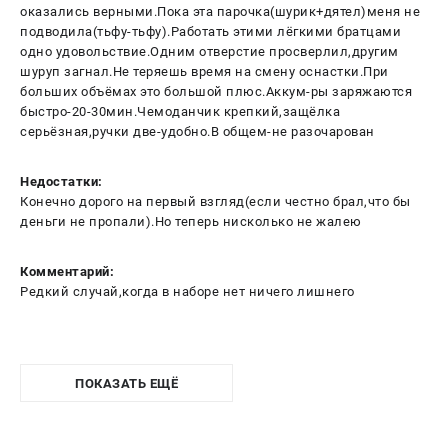
оказались верными.Пока эта парочка(шурик+дятел)меня не
подводила(тьфу-тьфу).Работать этими лёгкими братцами
одно удовольствие.Одним отверстие просверлил,другим
шуруп загнал.Не теряешь время на смену оснастки.При
больших объёмах это большой плюс.Аккум-ры заряжаются
быстро-20-30мин.Чемоданчик крепкий,защёлка
серьёзная,ручки две-удобно.В общем-не разочарован
Недостатки:
Конечно дорого на первый взгляд(если честно брал,что бы
деньги не пропали).Но теперь нисколько не жалею
Комментарий:
Редкий случай,когда в наборе нет ничего лишнего
ПОКАЗАТЬ ЕЩЁ