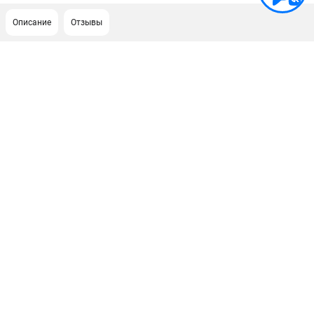
Описание
Отзывы
ПОДДЕРЖКА
Сервисный центр
ИНФОРМАЦИЯ
Юридическим лицам
Контакты
Правила обмена и возврата
Способы оплаты
О компании
О бренде
Политика обработки персональных данных