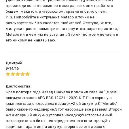
производителю не изменю никогда, есть опыт работы с
бошем, макитой, интерсколом, сравнить было с чем.
P. S. Попробуйте инструмент Metabo и точно не
разочаруетесь. Что касается любителей Фестула, хилти,
милуоки просто посмотрите на цену и тех. характеристики,
Metabo ни в чем им не уступает. Это лично моё мнение и я
его никому не навязываю.
Дмитрий
9/14/16
Достоинства:
Брал полтора года назад.Сначала положил глаз на " Дрель
аккумуляторная AEG BBS 12C2 Li-202C-KIT1" за хорошую
комплектацию классных насадок+2-ой аккум-р.К "Метабо"
было какое-то недоверие.Этот наборище всё развеял.Второй
4-х амперный аккум-р;угловая насадка;быстросъёмный
патрон;вставка биты непосредственно в шпиндель;3-х
годичная гарантия на аккумуляторы-все эти доводы