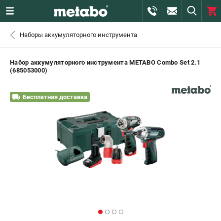
0 
Наборы аккумуляторного инструмента
₽
САНКТ-ПЕТЕРБУРГ
Набор аккумуляторного инструмента METABO Combo Set 2.1
(685053000)
+7 (812) 407-39-48
- ЗАКАЗ ИЗДЕЛИЙ
Бесплатная доставка
+7 (911) 360-06-14 | +7 (8112) 59-10-67
- ЗАКАЗ ЗАПЧАСТЕЙ
ЗАКАЗАТЬ ЗАПЧАСТЬ
ВХОД ИЛИ РЕГИСТРАЦИЯ
КАТАЛОГ
АКЦИИ