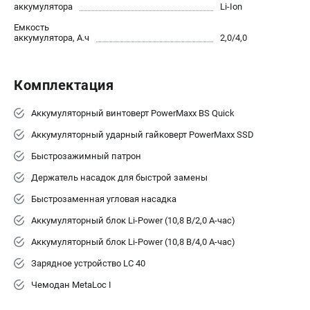
О компании
аккумулятора
Li-Ion
О бренде
Емкость
аккумулятора, А.ч
2,0/4,0
Политика обработки персональных данных
Новости
Программа бонусов
Комплектация
Как нас найти
Пользовательское соглашение
Аккумуляторный винтоверт PowerMaxx BS Quick
Аккумуляторный ударный гайковерт PowerMaxx SSD
СЕТЕВОЙ ЭЛЕКТРОИНСТРУМЕНТ
Быстрозажимный патрон
Угловые шлифмашины (УШМ)
Держатель насадок для быстрой замены
Перфораторы
Быстрозаменная угловая насадка
Дрели
Лобзики
Аккумуляторный блок Li-Power (10,8 В/2,0 А-час)
Пылесосы
Аккумуляторный блок Li-Power (10,8 В/4,0 А-час)
Зарядное устройство LC 40
АККУМУЛЯТОРНЫЙ ИНСТРУМЕНТ
Чемодан MetaLoc I
Аккумуляторные шуруповерты