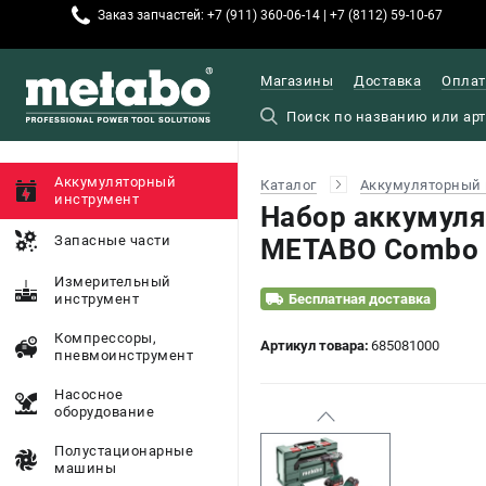
Заказ запчастей: +7 (911) 360-06-14 | +7 (8112) 59-10-67
Магазины
Доставка
Оплат
Аккумуляторный
Каталог
Аккумуляторный 
инструмент
Набор аккумуля
Запасные части
METABO Combo S
Измерительный
инструмент
Бесплатная доставка
Компрессоры,
Артикул товара:
685081000
пневмоинструмент
Насосное
оборудование
Полустационарные
машины