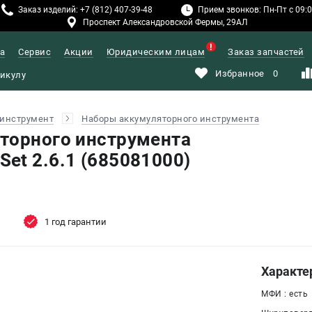
Заказ изделий: +7 (812) 407-39-48
Прием звонков: Пн-Пт с 09:00
Проспект Александровской Фермы, 29АЛ
а
Сервис
Акции
Юридическим лицам
Заказ запчастей
Избранное
0
инструмент
Наборы аккумуляторного инструмента
торного инструмента
et 2.6.1 (685081000)
1 год гарантии
Характе
МФИ : есть