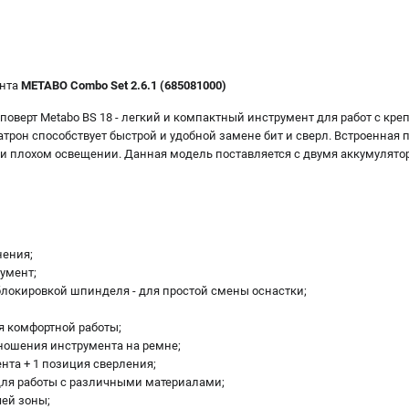
ента
METABO Combo Set 2.6.1 (685081000)
оверт Metabo BS 18 - легкий и компактный инструмент для работ с кр
трон способствует быстрой и удобной замене бит и сверл. Встроенная 
и плохом освещении. Данная модель поставляется с двумя аккумулято
нения;
умент;
локировкой шпинделя - для простой смены оснастки;
я комфортной работы;
 ношения инструмента на ремне;
нта + 1 позиция сверления;
 для работы с различными материалами;
чей зоны;