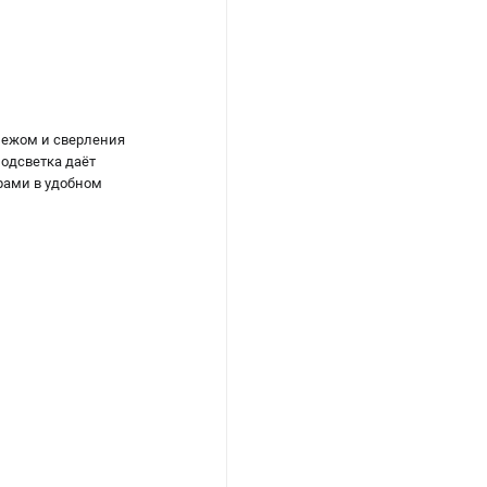
епежом и сверления
подсветка даёт
рами в удобном