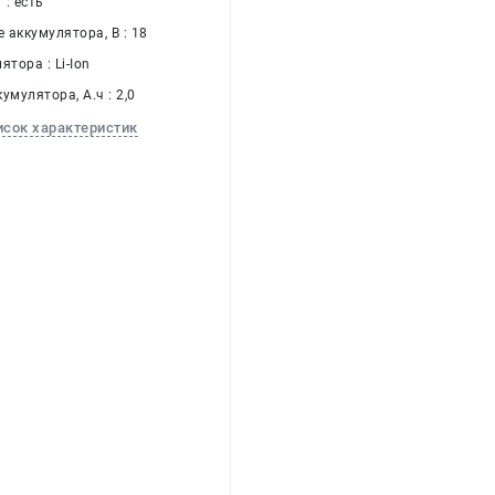
: есть
 аккумулятора, В : 18
ятора : Li-Ion
умулятора, А.ч : 2,0
исок характеристик