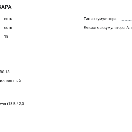
ВАРА
есть
Тип аккумулятора
есть
Емкость аккумулятора, А.ч
18
BS 18
циональный
er (18 В / 2,0