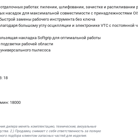
отделочных работах: пилении, шлифовании, зачистке и распиливании 
х насадок для максимальной совместимости с принадлежностями OIS, 
 быстрой замены рабочего инструмента без ключа
благодаря большому углу осцилляции и электронике VTC с постоянной 
льзящая накладка Softgrip для оптимальной работы
 подсветки рабочей области
универсального пылесоса
: 18
/мин: 18000
ния дилера менять комплектацию, технические, визуальные
ства. 2.) Продавец снимает с себя ответственность за полную
ного подбора клиентом запасных частей для изделия.