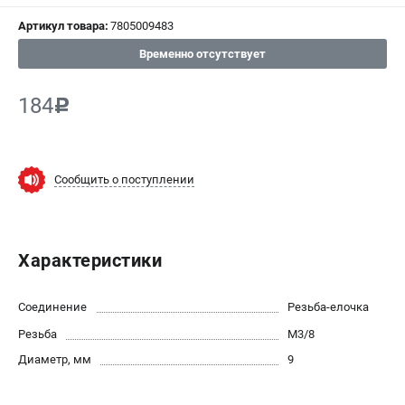
Артикул товара:
7805009483
СРАВНЕНИЕ
(
0
)
Временно отсутствует
ИЗБРАННОЕ
(
0
)
184
c
МАГАЗИНЫ
СЕРВИС
Сообщить о поступлении
ПОДДЕРЖКА
Сервисный центр
Характеристики
ИНФОРМАЦИЯ
Соединение
Резьба-елочка
Юридическим лицам
Резьба
M3/8
Контакты
Диаметр, мм
9
Правила обмена и возврата
Способы оплаты