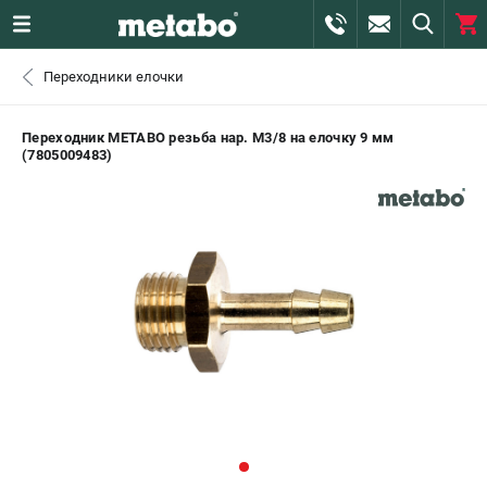
0 
Переходники елочки
₽
САНКТ-ПЕТЕРБУРГ
Переходник METABO резьба нар. M3/8 на елочку 9 мм
(7805009483)
+7 (812) 407-39-48
- ЗАКАЗ ИЗДЕЛИЙ
+7 (911) 360-06-14 | +7 (8112) 59-10-67
- ЗАКАЗ ЗАПЧАСТЕЙ
ЗАКАЗАТЬ ЗАПЧАСТЬ
ВХОД ИЛИ РЕГИСТРАЦИЯ
КАТАЛОГ
АКЦИИ