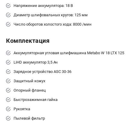
Напряжение аккумулятора: 18 В
ЗАКАЗ ЗАПЧАСТЕЙ
+7 (911) 360-06-14 | +7 (8112) 59-10-67
Диаметр шлифовальных кругов: 125 мм
zakaz@metabo-market.ru
Число оборотов холостого хода: 8000 /мин
Комплектация
Аккумуляторная угловая шлифмашина Metabo W 18 LTX 125
LiHD аккумулятор 3,5 Ач
Зарядное устройство ASC 30-36
Защитный кожух
Опорный фланец
Быстрозажимная гайка
Рукоятка
Пылевой фильтр