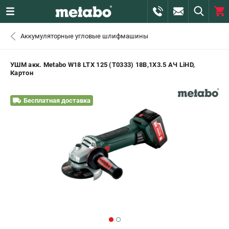
0 
Аккумуляторные угловые шлифмашины
₽
САНКТ-ПЕТЕРБУРГ
УШМ акк. Metabo W18 LTX 125 (T0333) 18В,1Х3.5 АЧ LiHD,
Картон
+7 (812) 407-39-48
- ЗАКАЗ ИЗДЕЛИЙ
Бесплатная доставка
+7 (911) 360-06-14 | +7 (8112) 59-10-67
- ЗАКАЗ ЗАПЧАСТЕЙ
ЗАКАЗАТЬ ЗАПЧАСТЬ
ВХОД ИЛИ РЕГИСТРАЦИЯ
КАТАЛОГ
АКЦИИ