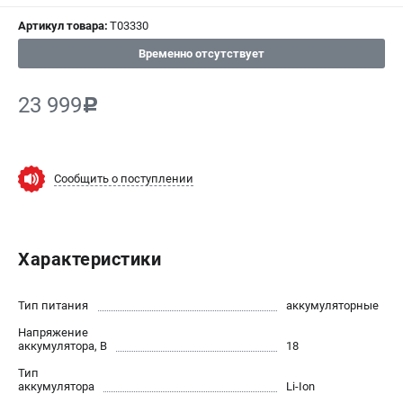
Артикул товара:
T03330
СРАВНЕНИЕ
(
0
)
Временно отсутствует
ИЗБРАННОЕ
(
0
)
23 999
c
МАГАЗИНЫ
СЕРВИС
Сообщить о поступлении
ПОДДЕРЖКА
Сервисный центр
Характеристики
ИНФОРМАЦИЯ
Тип питания
аккумуляторные
Юридическим лицам
Напряжение
Контакты
аккумулятора, В
18
Правила обмена и возврата
Тип
Способы оплаты
аккумулятора
Li-Ion