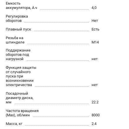
О компании
Емкость
аккумулятора, А.ч
4,0
О бренде
Политика обработки персональных данных
Регулировка
оборотов
Нет
Новости
Плавный пуск
Есть
Программа бонусов
Как нас найти
Резьба на
шпинделе
М14
Пользовательское соглашение
Поддержание
оборотов под
нагрузкой
нет
СЕТЕВОЙ ЭЛЕКТРОИНСТРУМЕНТ
Функция защиты
Угловые шлифмашины (УШМ)
от случайного
пуска при
Перфораторы
возникновении
Дрели
электричества
нет
Лобзики
Посадочный
диаметр диска,
Пылесосы
мм
22.2
Частота вращения
АККУМУЛЯТОРНЫЙ ИНСТРУМЕНТ
(Max), об/мин
8000
Аккумуляторные шуруповерты
Масса, кг
2.4