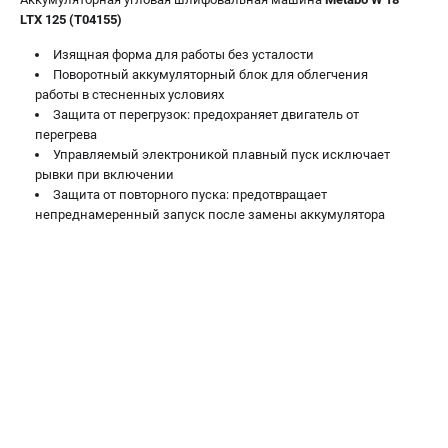
LTX 125 (T04155)
ЗАКАЗ ЗАПЧАСТЕЙ
+7 (911) 360-06-14 | +7 (8112) 59-10-67
Изящная форма для работы без усталости
zakaz@metabo-market.ru
Поворотный аккумуляторный блок для облегчения
работы в стесненных условиях
Защита от перегрузок: предохраняет двигатель от
перегрева
Управляемый электроникой плавный пуск исключает
рывки при включении
Защита от повторного пуска: предотвращает
непреднамеренный запуск после замены аккумулятора