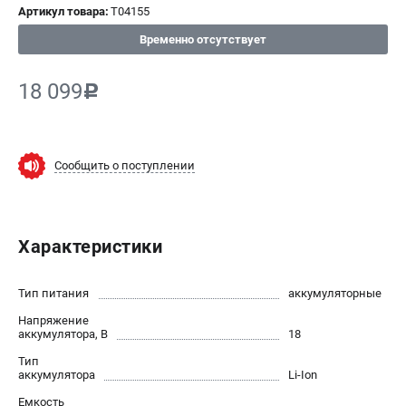
Артикул товара:
T04155
СРАВНЕНИЕ
(
0
)
Временно отсутствует
ИЗБРАННОЕ
(
0
)
18 099
c
МАГАЗИНЫ
Сообщить о поступлении
СЕРВИС
ПОДДЕРЖКА
Характеристики
Сервисный центр
ИНФОРМАЦИЯ
Тип питания
аккумуляторные
Напряжение
Юридическим лицам
аккумулятора, В
18
Контакты
Тип
Правила обмена и возврата
аккумулятора
Li-Ion
Способы оплаты
Емкость