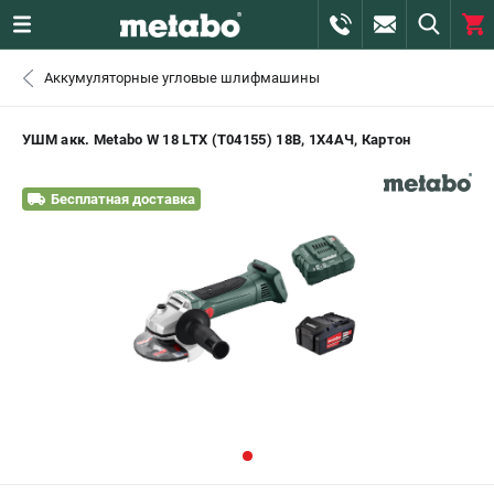
0 
Аккумуляторные угловые шлифмашины
₽
САНКТ-ПЕТЕРБУРГ
УШМ акк. Metabo W 18 LTX (T04155) 18В, 1X4АЧ, Картон
+7 (812) 407-39-48
- ЗАКАЗ ИЗДЕЛИЙ
Бесплатная доставка
+7 (911) 360-06-14 | +7 (8112) 59-10-67
- ЗАКАЗ ЗАПЧАСТЕЙ
ЗАКАЗАТЬ ЗАПЧАСТЬ
ВХОД ИЛИ РЕГИСТРАЦИЯ
КАТАЛОГ
АКЦИИ