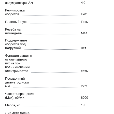
О компании
аккумулятора, А.ч
4,0
О бренде
Регулировка
оборотов
Политика обработки персональных данных
Нет
Новости
Плавный пуск
Есть
Программа бонусов
Резьба на
шпинделе
Как нас найти
М14
Пользовательское соглашение
Поддержание
оборотов под
нагрузкой
нет
СЕТЕВОЙ ЭЛЕКТРОИНСТРУМЕНТ
Функция защиты
от случайного
Угловые шлифмашины (УШМ)
пуска при
возникновении
Перфораторы
электричества
есть
Дрели
Посадочный
Лобзики
диаметр диска,
мм
22.2
Пылесосы
Частота вращения
(Max), об/мин
8000
АККУМУЛЯТОРНЫЙ ИНСТРУМЕНТ
Масса, кг
1.8
Аккумуляторные шуруповерты
Диаметр диска,