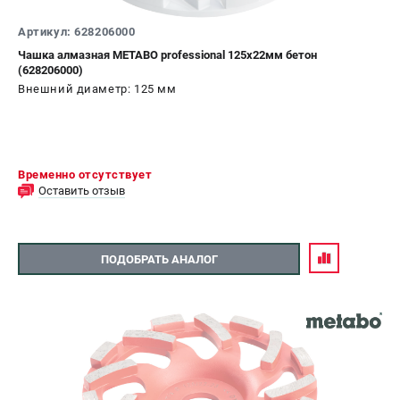
О компании
О бренде
Артикул: 628206000
Политика обработки персональных данных
Чашка алмазная METABO professional 125х22мм бетон
(628206000)
Новости
Внешний диаметр: 125 мм
Программа бонусов
Как нас найти
Пользовательское соглашение
Временно отсутствует
СЕТЕВОЙ ЭЛЕКТРОИНСТРУМЕНТ
Оставить отзыв
Угловые шлифмашины (УШМ)
Перфораторы
ПОДОБРАТЬ АНАЛОГ
Дрели
Лобзики
Пылесосы
АККУМУЛЯТОРНЫЙ ИНСТРУМЕНТ
Аккумуляторные шуруповерты