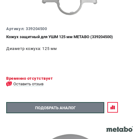
Аккумуляторные перфораторы
Аккумуляторные УШМ
Наборы инструмента
Аккумуляторные лобзики
Артикул: 339204500
Кожух защитный для УШМ 125 мм METABO (339204500)
РАСХОДНЫЕ МАТЕРИАЛЫ И АКСЕССУАРЫ
Диаметр кожуха: 125 мм
Аккумуляторы и зарядные устройства
Запчасти для изделий
Кейсы и сумки
Временно отсутствует
Оставить отзыв
ТЕЛЕФОН (САНКТ-ПЕТЕРБУРГ)
+7 (812) 407-39-48
Информация размещённая на сайте не является публичной
офертой.
ПОДОБРАТЬ АНАЛОГ
8 (812) 318-40-26
8 (800) 550-70-46
Режим работы колл-центра:
пн-пт - с 9:00 до 18:00
сб - с 10:00 до 16:00
вс - выходной