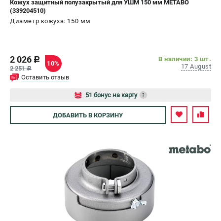
Кожух защитный полузакрытый для УШМ 150 мм METABO
(339204510)
СРАВНЕНИЕ
(
0
)
Диаметр кожуха: 150 мм
ИЗБРАННОЕ
(
0
)
2 026
В наличии: 3 шт.
c
10%
17 August
МАГАЗИНЫ
2 251
c
Оставить отзыв
СЕРВИС
51 бонус на карту
?
Авторизуйтесь
ДОБАВИТЬ
В КОРЗИНУ
ПОДДЕРЖКА
Сервисный центр
ИНФОРМАЦИЯ
Юридическим лицам
Контакты
Правила обмена и возврата
Способы оплаты