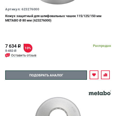
О компании
О бренде
Артикул: 623276000
Политика обработки персональных данных
Кожух защитный для шлифовальных чашек 115/125/150 мм
METABO Ø 80 мм (623276000)
Новости
Программа бонусов
Как нас найти
Пользовательское соглашение
7 634
Распродан
c
10%
8 482
c
СЕТЕВОЙ ЭЛЕКТРОИНСТРУМЕНТ
Оставить отзыв
Угловые шлифмашины (УШМ)
Перфораторы
ПОДОБРАТЬ АНАЛОГ
Дрели
Лобзики
Пылесосы
АККУМУЛЯТОРНЫЙ ИНСТРУМЕНТ
Аккумуляторные шуруповерты