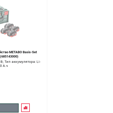
йство METABO Basis-Set
 (685143000)
; Тип аккумулятора: Li-
0 А.ч