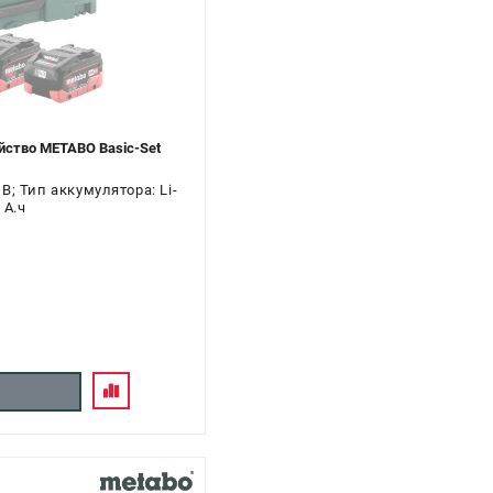
йство METABO Basic-Set
; Тип аккумулятора: Li-
 А.ч