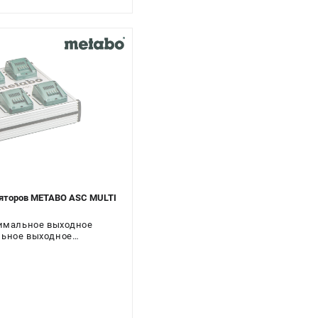
ляторов METABO ASC MULTI
нимальное выходное
льное выходное