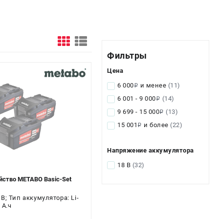
Фильтры
Цена
6 000
и менее
(11)
i
6 001 - 9 000
(14)
i
9 699 - 15 000
(13)
i
15 001
и более
(22)
i
Напряжение аккумулятора
18 В
(32)
йство METABO Basic-Set
; Тип аккумулятора: Li-
 А.ч