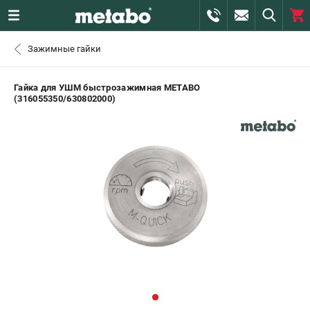
0 
Зажимные гайки
₽
САНКТ-ПЕТЕРБУРГ
Гайка для УШМ быстрозажимная METABO
(316055350/630802000)
+7 (812) 407-39-48
- ЗАКАЗ ИЗДЕЛИЙ
+7 (911) 360-06-14 | +7 (8112) 59-10-67
- ЗАКАЗ ЗАПЧАСТЕЙ
ЗАКАЗАТЬ ЗАПЧАСТЬ
ВХОД ИЛИ РЕГИСТРАЦИЯ
КАТАЛОГ
АКЦИИ