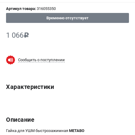
Артикул товара:
316055350
СРАВНЕНИЕ
(
0
)
Временно отсутствует
ИЗБРАННОЕ
(
0
)
1 066
c
МАГАЗИНЫ
СЕРВИС
Сообщить о поступлении
ПОДДЕРЖКА
Сервисный центр
Характеристики
ИНФОРМАЦИЯ
Юридическим лицам
Контакты
Описание
Правила обмена и возврата
Способы оплаты
Гайка для УШМ быстрозажимная
METABO