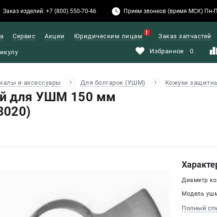
Заказ изделий: +7 (800) 550-70-46
Прием звонков (время МСК) Пн-Пт: 
а
Сервис
Акции
Юридическим лицам
Заказ запчастей
Избранное
0
иалы и аксессуары
Для болгарок (УШМ)
Кожухи защитн
й для УШМ 150 мм
3020)
Характе
Диаметр ко
Модель ушм
Полный сп