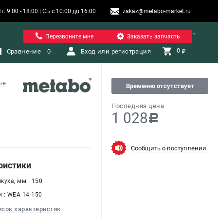
9:00 - 18:00 | СБ с 10:00 до 16:00
zakaz@metabo-market.ru
Помона
Перезвоните мне
Заказать запчасть
0 
Сравнение
0
Вход или регистрация
₽
ые
Временно отсутствует
Последняя цена
1 028
c
Сообщить о поступлении
ристики
жуха, мм : 150
 : WEA 14-150
исок характеристик