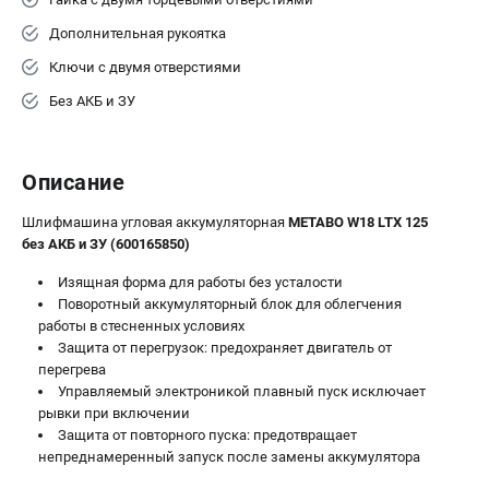
ЗАКАЗ ЗАПЧАСТЕЙ
Дополнительная рукоятка
+7 (911) 360-06-14 | +7 (8112) 59-10-67
Ключи с двумя отверстиями
zakaz@metabo-market.ru
Без АКБ и ЗУ
Описание
Шлифмашина угловая аккумуляторная
METABO W18 LTX 125
без АКБ и ЗУ (600165850)
Изящная форма для работы без усталости
Поворотный аккумуляторный блок для облегчения
работы в стесненных условиях
Защита от перегрузок: предохраняет двигатель от
перегрева
Управляемый электроникой плавный пуск исключает
рывки при включении
Защита от повторного пуска: предотвращает
непреднамеренный запуск после замены аккумулятора