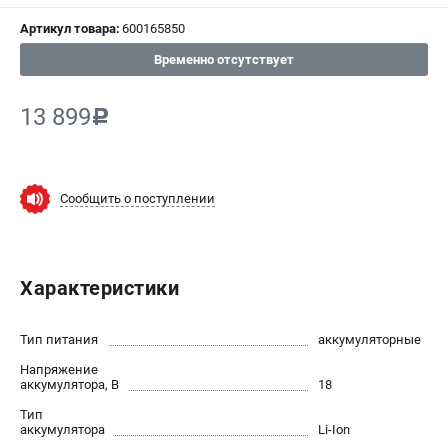
Артикул товара:
600165850
СРАВНЕНИЕ
(
0
)
Временно отсутствует
ИЗБРАННОЕ
(
0
)
13 899
c
МАГАЗИНЫ
СЕРВИС
Сообщить о поступлении
ПОДДЕРЖКА
Сервисный центр
Характеристики
ИНФОРМАЦИЯ
Тип питания
аккумуляторные
Юридическим лицам
Напряжение
Контакты
аккумулятора, В
18
Правила обмена и возврата
Тип
Способы оплаты
аккумулятора
Li-Ion