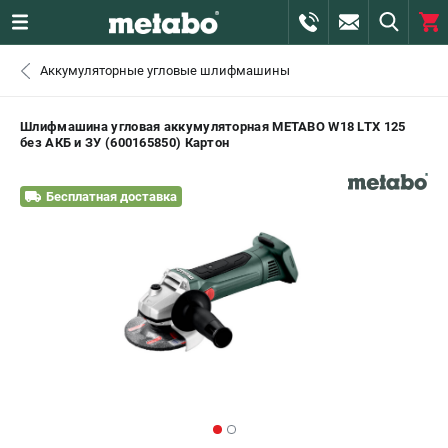
0 
Аккумуляторные угловые шлифмашины
₽
САНКТ-ПЕТЕРБУРГ
Шлифмашина угловая аккумуляторная METABO W18 LTX 125
без АКБ и ЗУ (600165850) Картон
+7 (812) 407-39-48
- ЗАКАЗ ИЗДЕЛИЙ
Бесплатная доставка
+7 (911) 360-06-14 | +7 (8112) 59-10-67
- ЗАКАЗ ЗАПЧАСТЕЙ
ЗАКАЗАТЬ ЗАПЧАСТЬ
ВХОД ИЛИ РЕГИСТРАЦИЯ
КАТАЛОГ
АКЦИИ