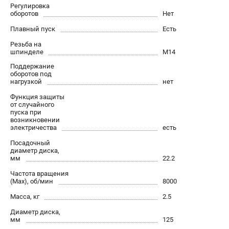
О компании
Регулировка
оборотов
Нет
О бренде
Политика обработки персональных данных
Плавный пуск
Есть
Новости
Резьба на
шпинделе
М14
Программа бонусов
Поддержание
Как нас найти
оборотов под
Пользовательское соглашение
нагрузкой
нет
Функция защиты
от случайного
СЕТЕВОЙ ЭЛЕКТРОИНСТРУМЕНТ
пуска при
возникновении
Угловые шлифмашины (УШМ)
электричества
есть
Перфораторы
Посадочный
Дрели
диаметр диска,
мм
22.2
Лобзики
Частота вращения
Пылесосы
(Max), об/мин
8000
Масса, кг
2.5
АККУМУЛЯТОРНЫЙ ИНСТРУМЕНТ
Диаметр диска,
Аккумуляторные шуруповерты
мм
125