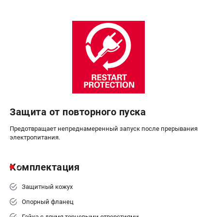
Аккумуляторные перфораторы
Аккумуляторные УШМ
Наборы инструмента
Аккумуляторные лобзики
РАСХОДНЫЕ МАТЕРИАЛЫ И АКСЕССУАРЫ
Аккумуляторы и зарядные устройства
Запчасти для изделий
Кейсы и сумки
Защита от повторного пуска
Предотвращает непреднамеренный запуск после прерывания
ТЕЛЕФОН (САНКТ-ПЕТЕРБУРГ)
электропитания.
+7 (812) 407-39-48
Информация размещённая на сайте не является публичной
офертой.
Комплектация
8 (812) 318-40-26
8 (800) 550-70-46
Защитный кожух
Режим работы колл-центра:
пн-пт - с 9:00 до 18:00
Опорный фланец
сб - с 10:00 до 16:00
вс - выходной
Гайка с двумя торцевыми отверстиями