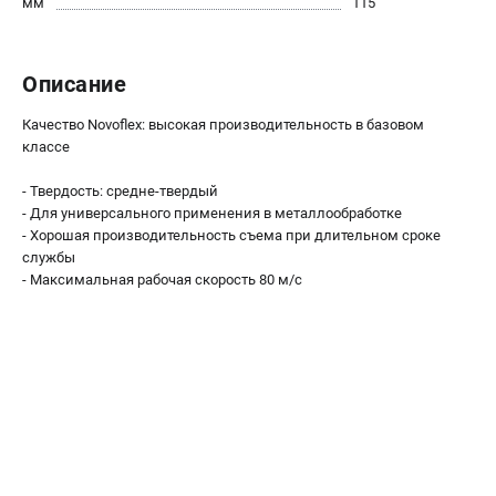
мм
115
О компании
О бренде
Политика обработки персональных данных
Описание
Новости
Программа бонусов
Качество Novoflex: высокая производительность в базовом
Пользовательское соглашение
классе
- Твердость: средне-твердый
СЕТЕВОЙ ЭЛЕКТРОИНСТРУМЕНТ
- Для универсального применения в металлообработке
- Хорошая производительность съема при длительном сроке
Угловые шлифмашины (УШМ)
службы
Перфораторы
- Максимальная рабочая скорость 80 м/с
Дрели
Лобзики
Пылесосы
АККУМУЛЯТОРНЫЙ ИНСТРУМЕНТ
Аккумуляторные шуруповерты
Аккумуляторные перфораторы