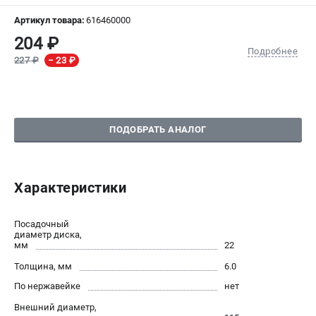
Артикул товара:
616460000
СРАВНЕНИЕ
(
0
)
204 ₽
Подробнее
227 ₽
− 23 ₽
ИЗБРАННОЕ
(
0
)
МАГАЗИНЫ
ПОДОБРАТЬ АНАЛОГ
СЕРВИС
ПОДДЕРЖКА
Характеристики
Сервисный центр
Посадочный
ИНФОРМАЦИЯ
диаметр диска,
мм
22
Юридическим лицам
Толщина, мм
6.0
Контакты
Правила обмена и возврата
По нержавейке
нет
Способы оплаты
Внешний диаметр,