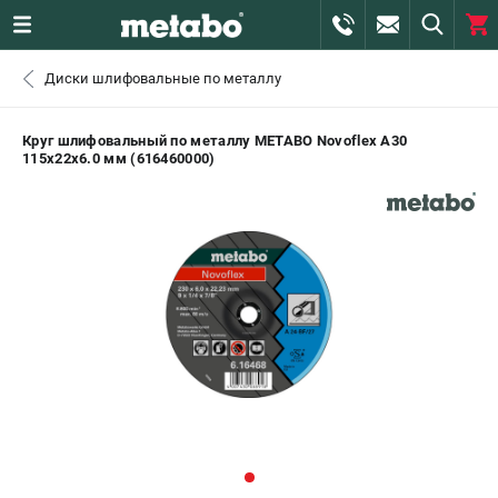
0 
Диски шлифовальные по металлу
₽
ПОМОНА
Круг шлифовальный по металлу METABO Novoflex A30
115x22х6.0 мм (616460000)
+7 (800) 550-70-46
- ЗАКАЗ ИЗДЕЛИЙ
+7 (911) 360-06-14 | +7 (8112) 59-10-67
- ЗАКАЗ ЗАПЧАСТЕЙ
ЗАКАЗАТЬ ЗАПЧАСТЬ
ВХОД ИЛИ РЕГИСТРАЦИЯ
КАТАЛОГ
АКЦИИ