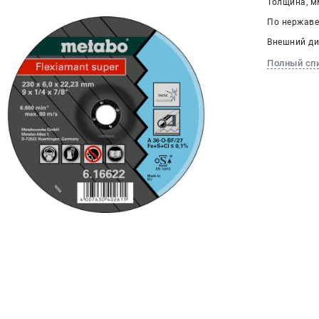
Толщина, мм
По нержавей
Внешний ди
Полный сп