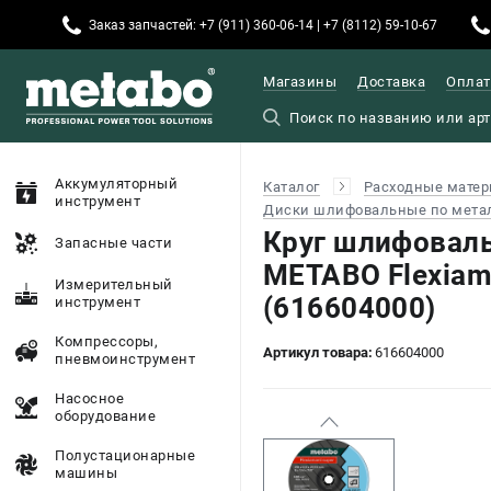
Заказ запчастей: +7 (911) 360-06-14 | +7 (8112) 59-10-67
Магазины
Доставка
Оплат
Аккумуляторный
Каталог
Расходные матер
инструмент
Диски шлифовальные по мета
Круг шлифовал
Запасные части
METABO Flexiam
Измерительный
(616604000)
инструмент
Компрессоры,
Артикул товара:
616604000
пневмоинструмент
Насосное
оборудование
Полустационарные
машины