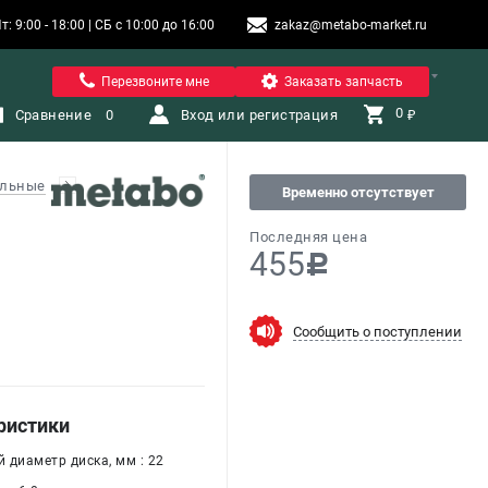
9:00 - 18:00 | СБ с 10:00 до 16:00
zakaz@metabo-market.ru
Помона
Перезвоните мне
Заказать запчасть
0 
Сравнение
0
Вход или регистрация
₽
альные
Временно отсутствует
Последняя цена
455
c
Сообщить о поступлении
ристики
 диаметр диска, мм : 22