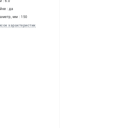
 : 6.0
ке : да
аметр, мм : 150
исок характеристик