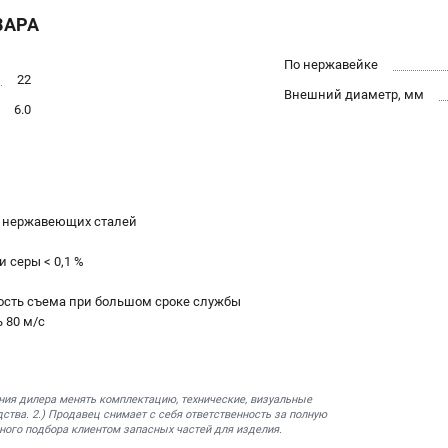
ВАРА
По нержавейке
22
Внешний диаметр, мм
6.0
и нержавеющих сталей
 серы < 0,1 %
ость съема при большом сроке службы
 80 м/с
ния дилера менять комплектацию, технические, визуальные
ства. 2.) Продавец снимает с себя ответственность за полную
ного подбора клиентом запасных частей для изделия.