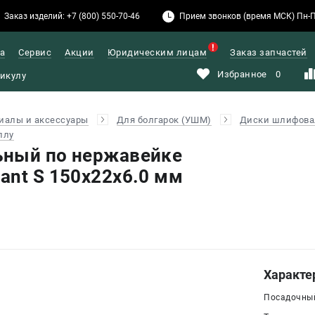
Заказ изделий: +7 (800) 550-70-46
Прием звонков (время МСК) Пн-Пт: 
а
Сервис
Акции
Юридическим лицам
Заказ запчастей
Избранное
0
иалы и аксессуары
Для болгарок (УШМ)
Диски шлифов
ллу
ьный по нержавейке
ant S 150x22х6.0 мм
Характе
Посадочный