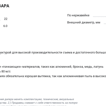
ВАРА
По нержавейке
22
Внешний диаметр, мм
6.0
руктурой для высокой производительности съема и достаточного больш
и «пачкающих» материалов, таких как алюминий, бронза, медь, латунь
 80 м/с
иях обязательна хорошая вытяжка, так как алюминиевая пыль в высок
ния дилера менять комплектацию, технические, визуальные
ства. 2.) Продавец снимает с себя ответственность за полную