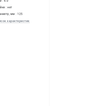
 : 6.0
ке : нет
аметр, мм : 125
исок характеристик