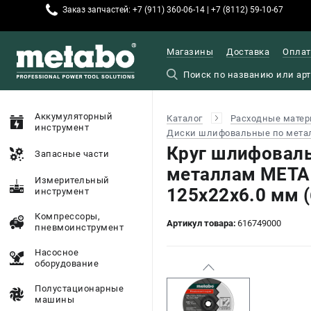
Заказ запчастей: +7 (911) 360-06-14 | +7 (8112) 59-10-67
Магазины
Доставка
Оплат
Аккумуляторный
Каталог
Расходные матер
инструмент
Диски шлифовальные по мета
Круг шлифовал
Запасные части
металлам METAB
Измерительный
125x22х6.0 мм 
инструмент
Компрессоры,
Артикул товара:
616749000
пневмоинструмент
Насосное
оборудование
Полустационарные
машины