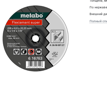
Толщина, мм
По нержавей
Внешний ди
Полный сп