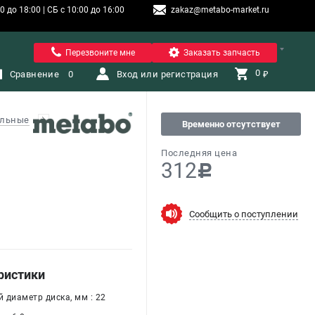
 до 18:00 | СБ с 10:00 до 16:00
zakaz@metabo-market.ru
Санкт-Петербург
Перезвоните мне
Заказать запчасть
0 
Сравнение
0
Вход или регистрация
₽
альные
Временно отсутствует
Последняя цена
312
c
Сообщить о поступлении
ристики
 диаметр диска, мм : 22