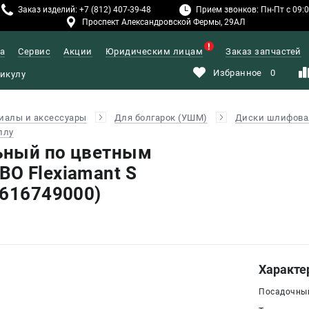
Заказ изделий: +7 (812) 407-39-48
Прием звонков: Пн-Пт с 09:00
Проспект Александровской Фермы, 29АЛ
а
Сервис
Акции
Юридическим лицам
Заказ запчастей
Избранное
0
иалы и аксессуары
Для болгарок (УШМ)
Диски шлифов
ллу
ьный по цветным
O Flexiamant S
(616749000)
Характе
Посадочный