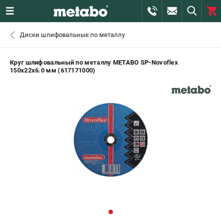
0 
Диски шлифовальные по металлу
₽
САНКТ-ПЕТЕРБУРГ
Круг шлифовальный по металлу METABO SP-Novoflex
150х22x6.0 мм (617171000)
+7 (812) 407-39-48
- ЗАКАЗ ИЗДЕЛИЙ
+7 (911) 360-06-14 | +7 (8112) 59-10-67
- ЗАКАЗ ЗАПЧАСТЕЙ
ЗАКАЗАТЬ ЗАПЧАСТЬ
ВХОД ИЛИ РЕГИСТРАЦИЯ
КАТАЛОГ
АКЦИИ