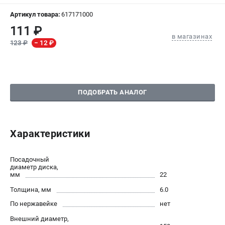
Артикул товара:
617171000
СРАВНЕНИЕ
(
0
)
111 ₽
в магазинах
123 ₽
− 12 ₽
ИЗБРАННОЕ
(
0
)
МАГАЗИНЫ
ПОДОБРАТЬ АНАЛОГ
СЕРВИС
ПОДДЕРЖКА
Характеристики
Сервисный центр
Посадочный
ИНФОРМАЦИЯ
диаметр диска,
мм
22
Юридическим лицам
Толщина, мм
6.0
Контакты
Правила обмена и возврата
По нержавейке
нет
Способы оплаты
Внешний диаметр,