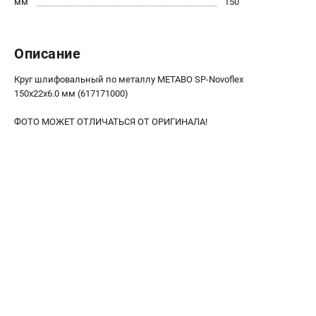
мм
150
О компании
О бренде
Политика обработки персональных данных
Описание
Новости
Программа бонусов
Круг шлифовальный по металлу METABO SP-Novoflex
Как нас найти
150х22x6.0 мм (617171000)
Пользовательское соглашение
ФОТО МОЖЕТ ОТЛИЧАТЬСЯ ОТ ОРИГИНАЛА!
СЕТЕВОЙ ЭЛЕКТРОИНСТРУМЕНТ
Угловые шлифмашины (УШМ)
Перфораторы
Дрели
Лобзики
Пылесосы
АККУМУЛЯТОРНЫЙ ИНСТРУМЕНТ
Аккумуляторные шуруповерты