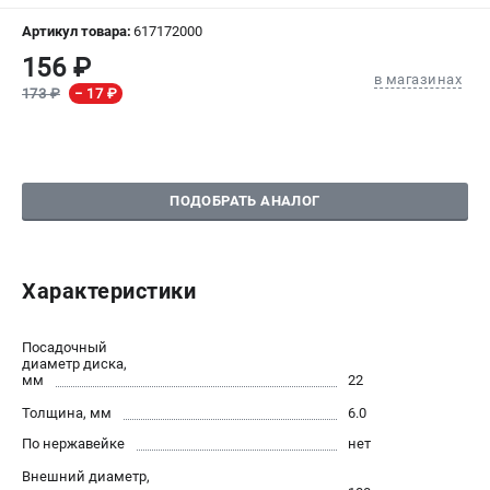
Артикул товара:
617172000
СРАВНЕНИЕ
(
0
)
156 ₽
в магазинах
173 ₽
− 17 ₽
ИЗБРАННОЕ
(
0
)
МАГАЗИНЫ
ПОДОБРАТЬ АНАЛОГ
СЕРВИС
ПОДДЕРЖКА
Характеристики
Сервисный центр
Посадочный
ИНФОРМАЦИЯ
диаметр диска,
мм
22
Юридическим лицам
Толщина, мм
6.0
Контакты
Правила обмена и возврата
По нержавейке
нет
Способы оплаты
Внешний диаметр,