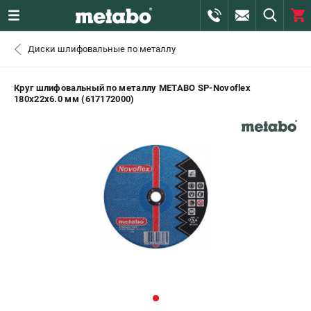
0 
Диски шлифовальные по металлу
₽
САНКТ-ПЕТЕРБУРГ
Круг шлифовальный по металлу METABO SP-Novoflex
180x22x6.0 мм (617172000)
+7 (812) 407-39-48
- ЗАКАЗ ИЗДЕЛИЙ
+7 (911) 360-06-14 | +7 (8112) 59-10-67
- ЗАКАЗ ЗАПЧАСТЕЙ
ЗАКАЗАТЬ ЗАПЧАСТЬ
ВХОД ИЛИ РЕГИСТРАЦИЯ
КАТАЛОГ
АКЦИИ