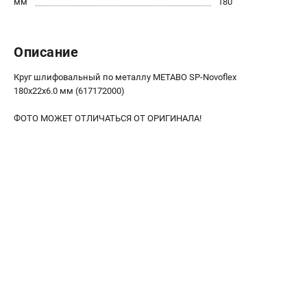
мм
180
О компании
О бренде
Политика обработки персональных данных
Описание
Новости
Программа бонусов
Круг шлифовальный по металлу METABO SP-Novoflex
Как нас найти
180x22x6.0 мм (617172000)
Пользовательское соглашение
ФОТО МОЖЕТ ОТЛИЧАТЬСЯ ОТ ОРИГИНАЛА!
СЕТЕВОЙ ЭЛЕКТРОИНСТРУМЕНТ
Угловые шлифмашины (УШМ)
Перфораторы
Дрели
Лобзики
Пылесосы
АККУМУЛЯТОРНЫЙ ИНСТРУМЕНТ
Аккумуляторные шуруповерты