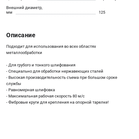
О компании
Внешний диаметр,
О бренде
мм
125
Политика обработки персональных данных
Новости
Программа бонусов
Описание
Как нас найти
Подходит для использования во всех областях
Пользовательское соглашение
металлообработки
СЕТЕВОЙ ЭЛЕКТРОИНСТРУМЕНТ
- Для грубого и тонкого шлифования
- Специально для обработки нержавеющих сталей
Угловые шлифмашины (УШМ)
- Высокая производительность съема при большом сроке
Перфораторы
службы
- Равномерная шлифовка
Дрели
- Максимальная рабочая скорость 80 м/с
Лобзики
- Фибровые круги для крепления на опорной тарелке!
Пылесосы
АККУМУЛЯТОРНЫЙ ИНСТРУМЕНТ
Аккумуляторные шуруповерты