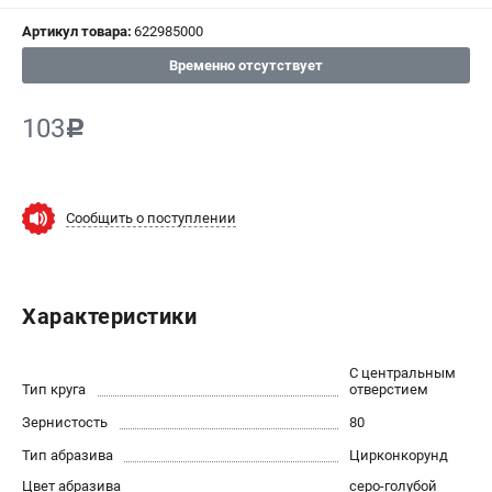
Артикул товара:
622985000
СРАВНЕНИЕ
(
0
)
Временно отсутствует
ИЗБРАННОЕ
(
0
)
103
c
МАГАЗИНЫ
СЕРВИС
Сообщить о поступлении
ПОДДЕРЖКА
Сервисный центр
Характеристики
ИНФОРМАЦИЯ
С центральным
Юридическим лицам
Тип круга
отверстием
Контакты
Зернистость
80
Правила обмена и возврата
Тип абразива
Цирконкорунд
Способы оплаты
Цвет абразива
серо-голубой