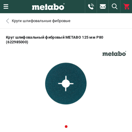
0 
Круги шлифовальные фибровые
₽
САНКТ-ПЕТЕРБУРГ
Круг шлифовальный фибровый METABO 125 мм P80
(622985000)
+7 (812) 407-39-48
- ЗАКАЗ ИЗДЕЛИЙ
+7 (911) 360-06-14 | +7 (8112) 59-10-67
- ЗАКАЗ ЗАПЧАСТЕЙ
ЗАКАЗАТЬ ЗАПЧАСТЬ
ВХОД ИЛИ РЕГИСТРАЦИЯ
КАТАЛОГ
АКЦИИ