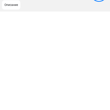
Описание
ПОДДЕРЖКА
Сервисный центр
ИНФОРМАЦИЯ
Юридическим лицам
Контакты
Правила обмена и возврата
Способы оплаты
О компании
О бренде
Политика обработки персональных данных